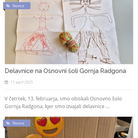
Novice
Delavnice na Osnovni šoli Gornja Radgona
11 april 2025
V četrtek, 13. februarja, smo obiskali Osnovno šolo
Gornja Radgona, kjer smo izvajali delavnice ...
Novice