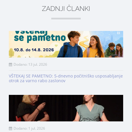
ZADNJI ČLANKI
Dodano: 13 jul. 2026
VŠTEKAJ SE PAMETNO: 5-dnevno počitniško usposabljanje
otrok za varno rabo zaslonov
Dodano: 1 jul. 2026