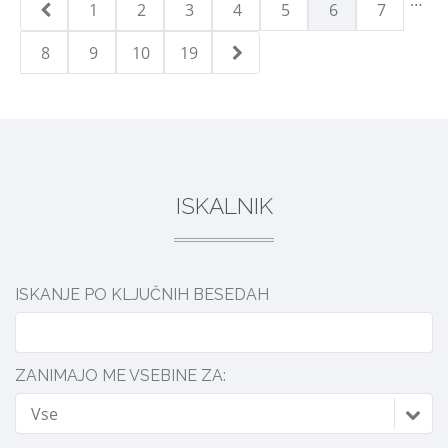
…
1
2
3
4
5
6
7
8
9
10
19
ISKALNIK
ISKANJE PO KLJUČNIH BESEDAH
ZANIMAJO ME VSEBINE ZA:
Vse