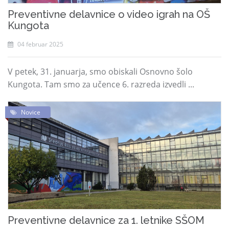
Preventivne delavnice o video igrah na OŠ
Kungota
04 februar 2025
V petek, 31. januarja, smo obiskali Osnovno šolo
Kungota. Tam smo za učence 6. razreda izvedli ...
Novice
Preventivne delavnice za 1. letnike SŠOM