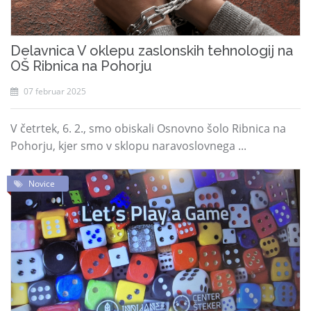
Delavnica V oklepu zaslonskih tehnologij na
OŠ Ribnica na Pohorju
07 februar 2025
V četrtek, 6. 2., smo obiskali Osnovno šolo Ribnica na
Pohorju, kjer smo v sklopu naravoslovnega ...
Novice