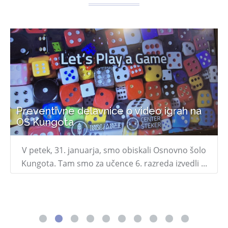
Preventivne delavnice za 1. letnike
SŠOM
V tednu med 20. in 24. januarjem smo izvajali
preventivne delavnice na Srednji šoli za oblikovanje
...