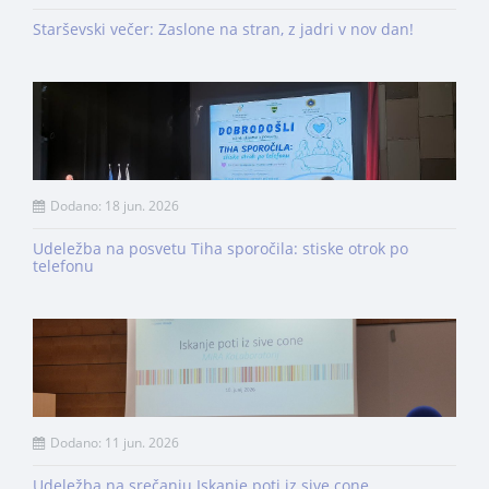
Starševski večer: Zaslone na stran, z jadri v nov dan!
Dodano: 18 jun. 2026
Udeležba na posvetu Tiha sporočila: stiske otrok po
telefonu
Dodano: 11 jun. 2026
Udeležba na srečanju Iskanje poti iz sive cone