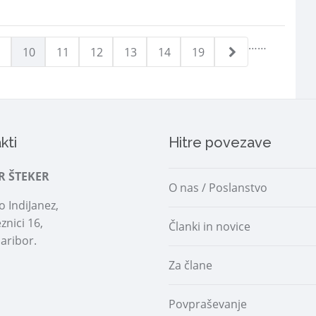
…
…
10
11
12
13
14
19
kti
Hitre povezave
R ŠTEKER
O nas / Poslanstvo
 IndiJanez,
znici 16,
Članki in novice
aribor.
Za člane
Povpraševanje