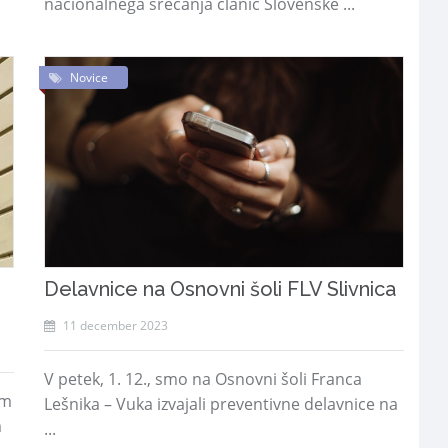
nacionalnega srečanja članic Slovenske ...
Novice
Delavnice na Osnovni šoli FLV Slivnica
11 december 2023
V petek, 1. 12., smo na Osnovni šoli Franca
om
Lešnika – Vuka izvajali preventivne delavnice na
m
...