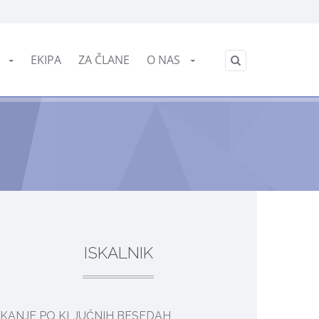
E
EKIPA
ZA ČLANE
O NAS
ISKALNIK
SKANJE PO KLJUČNIH BESEDAH