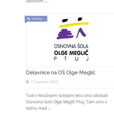
zavodom ...
Novice
Delavnice na OŠ Olge Meglič
11 december 2023
Tudi v letošnjem šolskem letu smo obiskali
Osnovno šolo Olge Meglič Ptuj. Tam smo v
tednu med ...