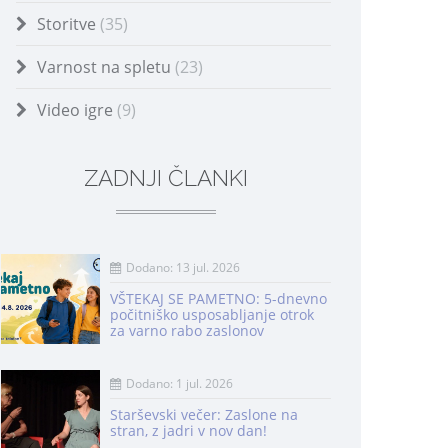
Storitve
(35)
Varnost na spletu
(23)
Video igre
(9)
ZADNJI ČLANKI
Dodano: 13 jul. 2026
VŠTEKAJ SE PAMETNO: 5-dnevno
počitniško usposabljanje otrok
za varno rabo zaslonov
Dodano: 1 jul. 2026
Starševski večer: Zaslone na
stran, z jadri v nov dan!