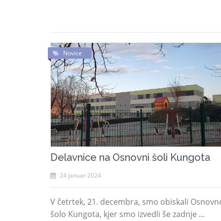
Novice
Delavnice na Osnovni šoli Kungota
24 januar 2024
V četrtek, 21. decembra, smo obiskali Osnovn
šolo Kungota, kjer smo izvedli še zadnje ...