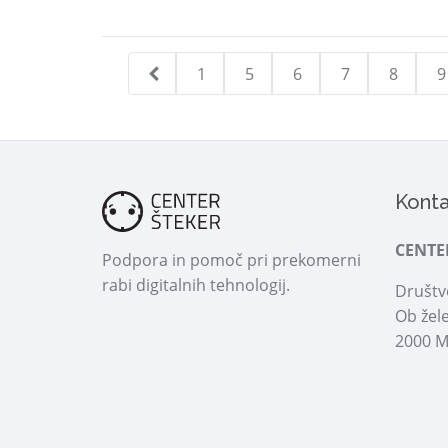
1
5
6
7
8
9
Konta
CENTE
Podpora in pomoč pri prekomerni
rabi digitalnih tehnologij.
Društvo
Ob žele
2000 M