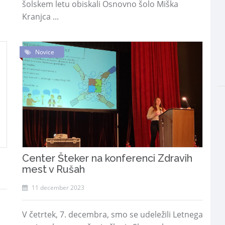
šolskem letu obiskali Osnovno šolo Miška
Kranjca ...
Novice
Center Šteker na konferenci Zdravih
mest v Rušah
11 december 2023
V četrtek, 7. decembra, smo se udeležili Letnega