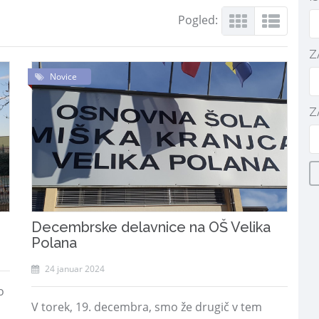
Pogled:
Z
Novice
Z
Decembrske delavnice na OŠ Velika
Polana
24 januar 2024
o
V torek, 19. decembra, smo že drugič v tem