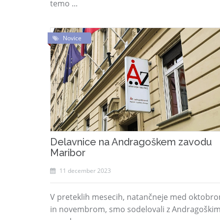
temo ...
Novice
Delavnice na Andragoškem zavodu
Maribor
11 december 2023
V preteklih mesecih, natančneje med oktobr
in novembrom, smo sodelovali z Andragoški