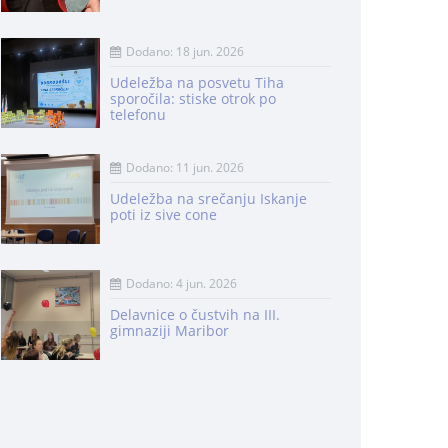
Dodano: 18 jun. 2026
Udeležba na posvetu Tiha
sporočila: stiske otrok po
telefonu
Dodano: 11 jun. 2026
Udeležba na srečanju Iskanje
poti iz sive cone
Dodano: 4 jun. 2026
Delavnice o čustvih na III.
gimnaziji Maribor