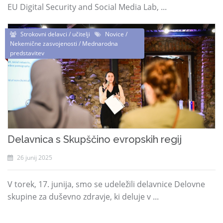
EU Digital Security and Social Media Lab, ...
Strokovni delavci / učitelji
Novice /
Nekemične zasvojenosti / Mednarodna
predstavitev
Delavnica s Skupščino evropskih regij
26 junij 2025
V torek, 17. junija, smo se udeležili delavnice Delovne
skupine za duševno zdravje, ki deluje v ...