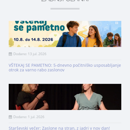
Dodano: 13 jul. 2026
VŠTEKAJ SE PAMETNO: 5-dnevno počitniško usposabljanje
otrok za varno rabo zaslonov
Dodano: 1 jul. 2026
Starševski večer: Zaslone na stran, z jadri v nov dan!