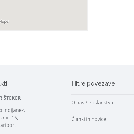
kti
Hitre povezave
R ŠTEKER
O nas / Poslanstvo
 IndiJanez,
znici 16,
Članki in novice
aribor.