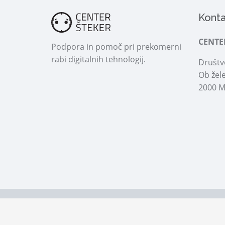
Konta
CENTE
Podpora in pomoč pri prekomerni
rabi digitalnih tehnologij.
Društvo
Ob žele
2000 M
© 2026 Center Šteker | Vse pravice pridržane!