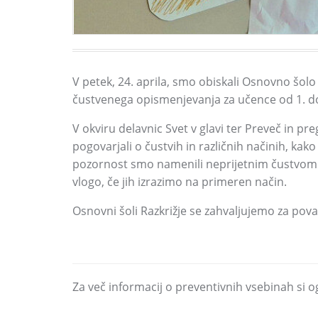
V petek,
24.
aprila,
smo obiskali Osnovno šolo 
čustvenega opismenjevanja za učence od 1.
do
V okviru delavnic Svet v glavi ter Preveč in pr
pogovarjali o čustvih in različnih načinih,
kako 
pozornost smo namenili neprijetnim čustvom
vlogo,
če jih izrazimo na primeren način.
Osnovni šoli Razkrižje se zahvaljujemo za pova
Za več informacij o preventivnih vsebinah si o