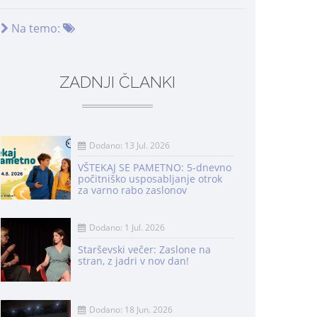
Na temo:
ZADNJI ČLANKI
Dodano: 13 Jul. 2026
VŠTEKAJ SE PAMETNO: 5-dnevno
počitniško usposabljanje otrok
za varno rabo zaslonov
Dodano: 1 Jul. 2026
Starševski večer: Zaslone na
stran, z jadri v nov dan!
Dodano: 18 Jun. 2026