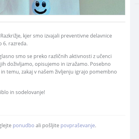
Razkrižje,
kjer smo izvajali preventivne delavnice
 6.
razreda.
eglasno smo se preko različnih aktivnosti z učenci
jih doživljamo,
opisujemo in izražamo.
Posebno
 in temu,
zakaj v našem življenju igrajo pomembno
iblo in sodelovanje!
glejte
ponudbo
ali pošljite
povpraševanje
.