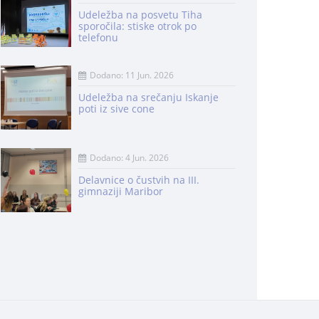
Udeležba na posvetu Tiha
sporočila: stiske otrok po
telefonu
Dodano: 11 Jun. 2026
Udeležba na srečanju Iskanje
poti iz sive cone
Dodano: 4 Jun. 2026
Delavnice o čustvih na III.
gimnaziji Maribor