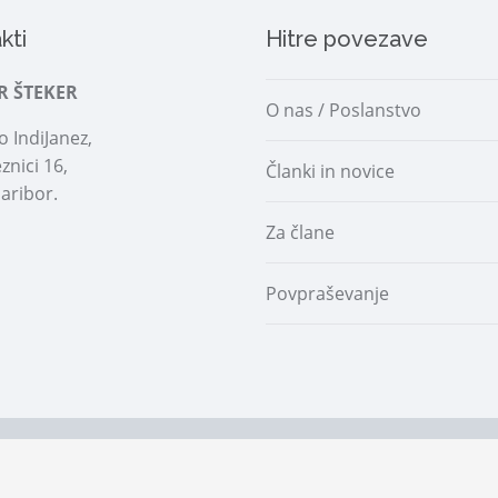
kti
Hitre povezave
R ŠTEKER
O nas / Poslanstvo
 IndiJanez,
znici 16,
Članki in novice
aribor.
Za člane
Povpraševanje
 |
Prijava