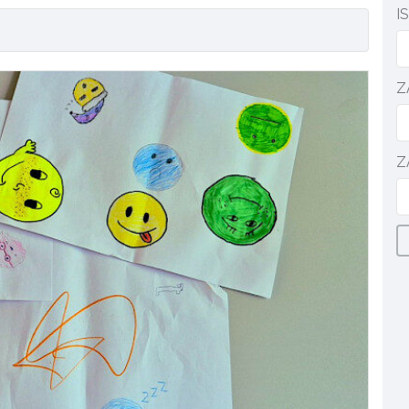
I
Z
Z