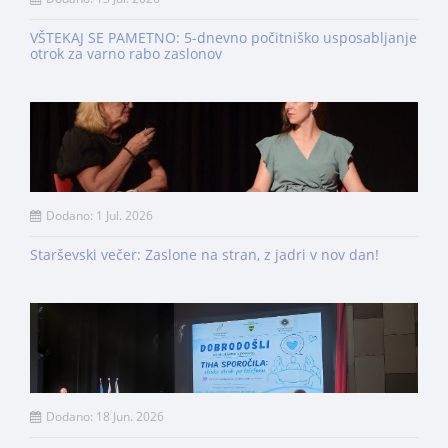
VŠTEKAJ SE PAMETNO: 5-dnevno počitniško usposabljanje
otrok za varno rabo zaslonov
Dodano: 1 Jul. 2026
Starševski večer: Zaslone na stran, z jadri v nov dan!
Dodano: 18 Jun. 2026