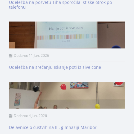
Udeležba na posvetu Tiha sporočila: stiske otrok po
telefonu
Dodano: 11 Jun. 2026
Udeležba na srečanju Iskanje poti iz sive cone
Dodano: 4 Jun. 2026
Delavnice o čustvih na III. gimnaziji Maribor