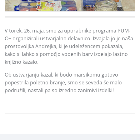
V torek,
26.
maja,
smo za uporabnike programa PUM-
O+
organizirali ustvarjalno delavnico.
Izvajala jo je naša
prostovoljka Andrejka,
ki je udeležencem pokazala,
kako si lahko s pomočjo vodenih barv izdelajo lastno
knjižno kazalo.
Ob ustvarjanju kazal,
ki bodo marsikomu gotovo
popestrila poletno branje,
smo se seveda še malo
podružili,
nastali pa so izredno zanimivi izdelki!
DELI