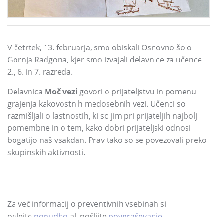
V četrtek,
13.
februarja,
smo obiskali Osnovno šolo
Gornja Radgona,
kjer smo izvajali delavnice za učence
2.
,
6.
in 7.
razreda.
Delavnica
Moč vezi
govori o prijateljstvu in pomenu
grajenja kakovostnih medosebnih vezi.
Učenci so
razmišljali o lastnostih,
ki so jim pri prijateljih najbolj
pomembne in o tem,
kako dobri prijateljski odnosi
bogatijo naš vsakdan.
Prav tako so se povezovali preko
skupinskih aktivnosti.
Za več informacij o preventivnih vsebinah si
oglejte
ponudbo
ali pošljite
povpraševanje
.