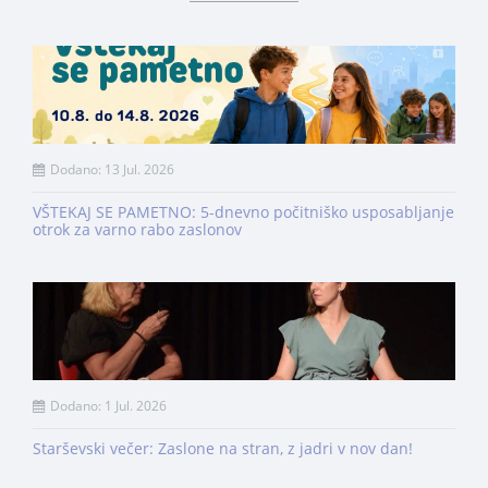
Dodano: 13 Jul. 2026
VŠTEKAJ SE PAMETNO: 5-dnevno počitniško usposabljanje
otrok za varno rabo zaslonov
Dodano: 1 Jul. 2026
Starševski večer: Zaslone na stran, z jadri v nov dan!