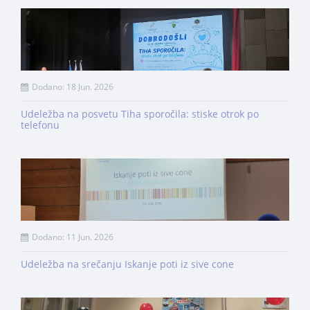
Dodano: 18 Jun. 2026
Udeležba na posvetu Tiha sporočila: stiske otrok po
telefonu
Dodano: 11 Jun. 2026
Udeležba na srečanju Iskanje poti iz sive cone