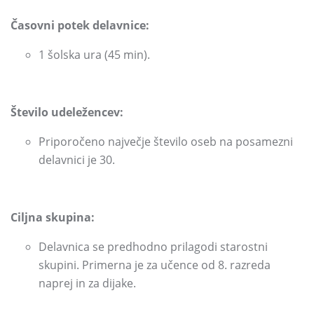
Časovni potek delavnice:
1 šolska ura
(45 min)
.
Število udeležencev:
Priporočeno največje število oseb na posamezni
delavnici je 30.
Ciljna skupina:
Delavnica se predhodno prilagodi starostni
skupini.
Primerna je za učence od 8.
razreda
naprej in za dijake.