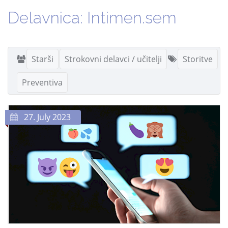
Delavnica: Intimen.sem
Starši
Strokovni delavci / učitelji
Storitve
Preventiva
27. July 2023