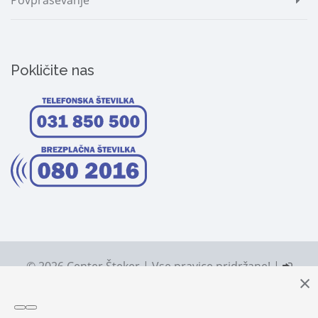
Povpraševanje
Pokličite nas
© 2026 Center Šteker | Vse pravice pridržane! |
Prijava