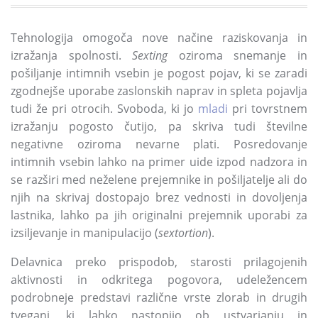
Tehnologija omogoča nove načine raziskovanja in
izražanja spolnosti.
Sexting
oziroma snemanje in
pošiljanje intimnih vsebin je pogost pojav,
ki se zaradi
zgodnejše uporabe zaslonskih naprav in spleta pojavlja
tudi že pri otrocih.
Svoboda,
ki jo
mladi
pri tovrstnem
izražanju pogosto čutijo,
pa skriva tudi številne
negativne oziroma nevarne plati.
Posredovanje
intimnih vsebin lahko na primer uide izpod nadzora in
se razširi med neželene prejemnike in pošiljatelje ali do
njih na skrivaj dostopajo brez vednosti in dovoljenja
lastnika,
lahko pa jih originalni prejemnik uporabi za
izsiljevanje in manipulacijo
(
sextortion
)
.
Delavnica preko prispodob,
starosti prilagojenih
aktivnosti in odkritega pogovora,
udeležencem
podrobneje predstavi različne vrste zlorab in drugih
tveganj,
ki lahko nastopijo ob ustvarjanju in