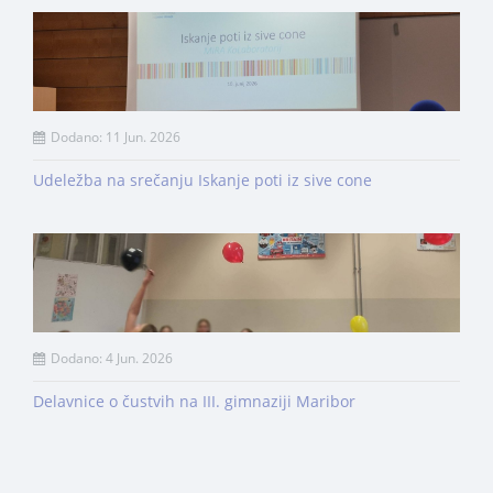
Dodano: 11 Jun. 2026
Udeležba na srečanju Iskanje poti iz sive cone
Dodano: 4 Jun. 2026
Delavnice o čustvih na III. gimnaziji Maribor