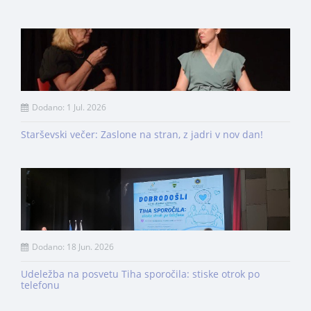
Dodano: 1 Jul. 2026
Starševski večer: Zaslone na stran, z jadri v nov dan!
Dodano: 18 Jun. 2026
Udeležba na posvetu Tiha sporočila: stiske otrok po
telefonu