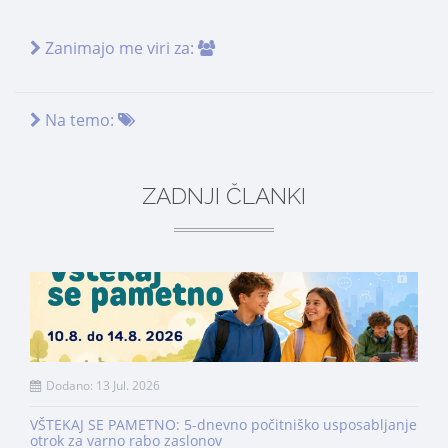
Zanimajo me viri za:
Na temo:
ZADNJI ČLANKI
Dodano: 13 Jul. 2026
VŠTEKAJ SE PAMETNO: 5-dnevno počitniško usposabljanje
otrok za varno rabo zaslonov