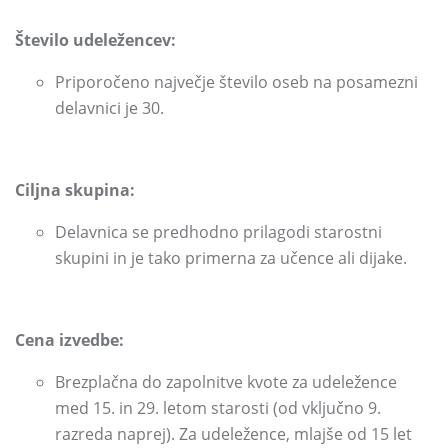
Število udeležencev:
Priporočeno največje število oseb na posamezni
delavnici je 30.
Ciljna skupina:
Delavnica se predhodno prilagodi starostni
skupini in je tako primerna za učence ali dijake.
Cena izvedbe:
Brezplačna do zapolnitve kvote za udeležence
med 15.
in 29.
letom starosti
(od vključno 9.
razreda naprej)
.
Za udeležence,
mlajše od 15 let