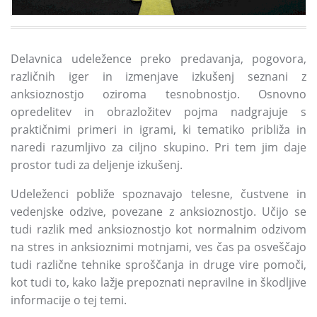
Delavnica udeležence preko predavanja,
pogovora,
različnih iger in izmenjave izkušenj seznani z
anksioznostjo oziroma tesnobnostjo.
Osnovno
opredelitev in obrazložitev pojma nadgrajuje s
praktičnimi primeri in igrami,
ki tematiko približa in
naredi razumljivo za ciljno skupino.
Pri tem jim daje
prostor tudi za deljenje izkušenj.
Udeleženci pobliže spoznavajo telesne,
čustvene in
vedenjske odzive,
povezane z anksioznostjo.
Učijo se
tudi razlik med anksioznostjo kot normalnim odzivom
na stres in anksioznimi motnjami,
ves čas pa osveščajo
tudi različne tehnike sproščanja in druge vire pomoči,
kot tudi to,
kako lažje prepoznati nepravilne in škodljive
informacije o tej temi.