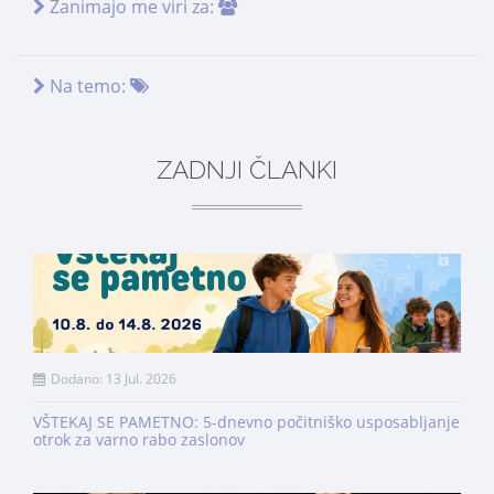
Zanimajo me viri za:
Na temo:
ZADNJI ČLANKI
Dodano: 13 Jul. 2026
VŠTEKAJ SE PAMETNO: 5-dnevno počitniško usposabljanje
otrok za varno rabo zaslonov