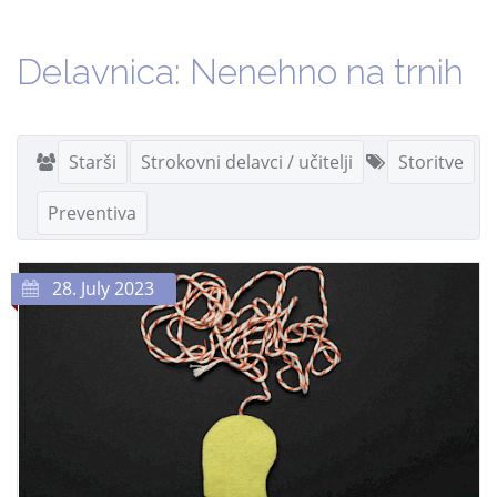
Delavnica: Nenehno na trnih
Starši
Strokovni delavci / učitelji
Storitve
Preventiva
28. July 2023