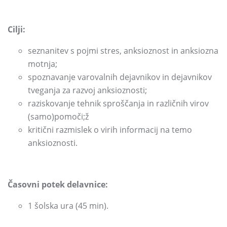
Cilji:
seznanitev s pojmi stres,
anksioznost in anksiozna
motnja;
spoznavanje varovalnih dejavnikov in dejavnikov
tveganja za razvoj anksioznosti;
raziskovanje tehnik sproščanja in različnih virov
(samo)pomoči;ž
kritični razmislek o virih informacij na temo
anksioznosti.
Časovni potek delavnice:
1 šolska ura
(45 min)
.