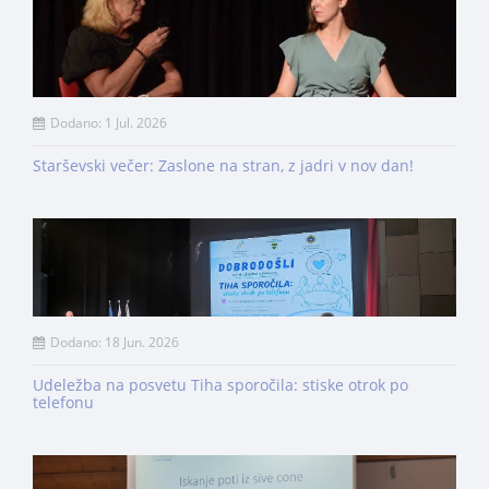
Dodano: 1 Jul. 2026
Starševski večer: Zaslone na stran, z jadri v nov dan!
Dodano: 18 Jun. 2026
Udeležba na posvetu Tiha sporočila: stiske otrok po
telefonu