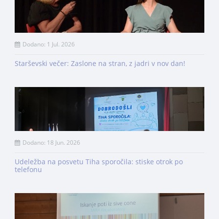
Dodano: 1 Jul. 2026
Starševski večer: Zaslone na stran, z jadri v nov dan!
Dodano: 18 Jun. 2026
Udeležba na posvetu Tiha sporočila: stiske otrok po
telefonu