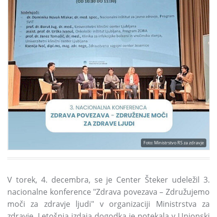
Foto: Ministrstvo RS za zdravje
V torek,
4.
decembra,
se je Center Šteker udeležil 3.
nacionalne konference
"Zdrava povezava
–
Združujemo
moči za zdravje ljudi"
v organizaciji Ministrstva za
zdravje.
Letošnja izdaja dogodka je potekala v Unionski