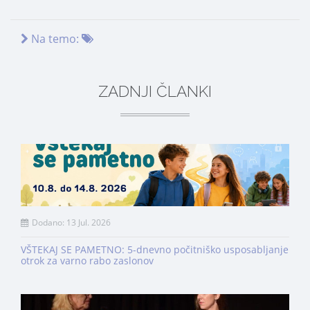
Na temo:
ZADNJI ČLANKI
Dodano: 13 Jul. 2026
VŠTEKAJ SE PAMETNO: 5-dnevno počitniško usposabljanje
otrok za varno rabo zaslonov