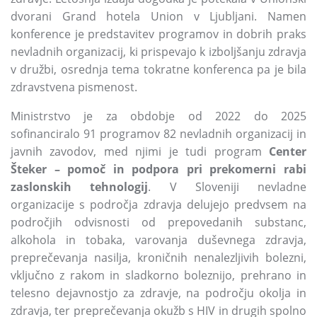
dvorani Grand hotela Union v Ljubljani.
Namen
konference je predstavitev programov in dobrih praks
nevladnih organizacij,
ki prispevajo k izboljšanju zdravja
v družbi,
osrednja tema tokratne konferenca pa je bila
zdravstvena pismenost.
Ministrstvo je za obdobje od 2022 do 2025
sofinanciralo 91 programov 82 nevladnih organizacij in
javnih zavodov,
med njimi je tudi program
Center
Šteker
–
pomoč in podpora pri prekomerni rabi
zaslonskih tehnologij
.
V Sloveniji nevladne
organizacije s področja zdravja delujejo predvsem na
področjih odvisnosti od prepovedanih substanc,
alkohola in tobaka,
varovanja duševnega zdravja,
preprečevanja nasilja,
kroničnih nenalezljivih bolezni,
vključno z rakom in sladkorno boleznijo,
prehrano in
telesno dejavnostjo za zdravje,
na področju okolja in
zdravja,
ter preprečevanja okužb s HIV in drugih spolno