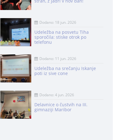
stran, z jadri v nov dan!
Dodano: 18 jun. 2026
Udeležba na posvetu Tiha
sporočila: stiske otrok po
telefonu
Dodano: 11 jun. 2026
Udeležba na srečanju Iskanje
poti iz sive cone
Dodano: 4 jun. 2026
Delavnice o čustvih na III.
gimnaziji Maribor