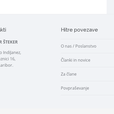
kti
Hitre povezave
R ŠTEKER
O nas / Poslanstvo
 IndiJanez,
znici 16,
Članki in novice
aribor.
Za člane
Povpraševanje