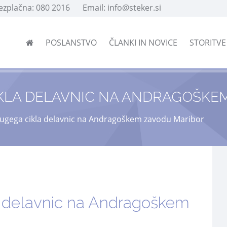
rezplačna: 080 2016
Email: info@steker.si
POSLANSTVO
ČLANKI IN NOVICE
STORITV
KLA DELAVNIC NA ANDRAGOŠKE
rugega cikla delavnic na Andragoškem zavodu Maribor
a delavnic na Andragoškem