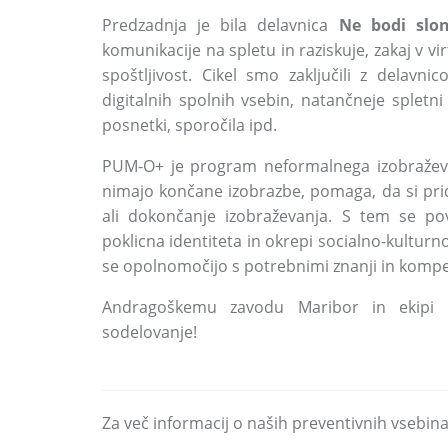
Predzadnja je bila delavnica
Ne bodi slon
komunikacije na spletu in raziskuje, zakaj v v
spoštljivost. Cikel smo zaključili z delavni
digitalnih spolnih vsebin, natančneje spletni
posnetki, sporočila ipd.
PUM-O+ je program neformalnega izobraževan
nimajo končane izobrazbe, pomaga, da si prido
ali dokončanje izobraževanja. S tem se po
poklicna identiteta in okrepi socialno-kultur
se opolnomočijo s potrebnimi znanji in kompe
Andragoškemu zavodu Maribor in ekipi
sodelovanje!
Za več informacij o naših preventivnih vsebina