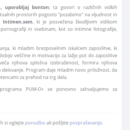
, uporabljaj bonton
; ta govori o različnih vidkih
irtualnih prostorih pogosto "pozabimo" na vljudnost in
co
Intimen.sem
, ki je posvečena škodljivim vidikom
 pornografiji in vsebinam, kot so intimne fotografije,
ja, ki mladim brezposelnim iskalcem zaposlitve, ki
bijo veščine in motivacijo za lažjo pot do zaposlitve
veča njihova splošna izobraženost, formira njihova
no delovanje. Program daje mladim novo priložnost, da
tencami za prehod na trg dela.
 programa PUM-O+ se ponovno zahvaljujemo za
h si oglejte
ponudbo
ali pošljite
povpraševanje
.