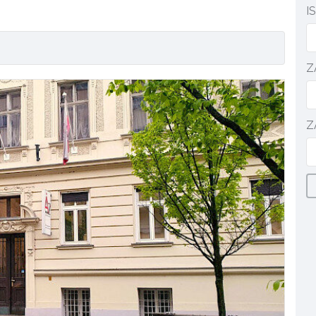
I
Z
Z