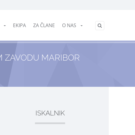
English
E
EKIPA
ZA ČLANE
O NAS
/
M ZAVODU MARIBOR
ISKALNIK