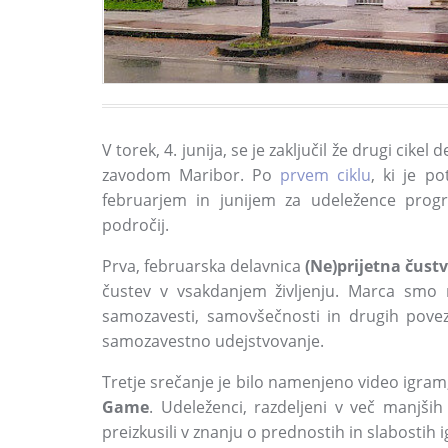
V torek, 4. junija, se je zaključil že drugi cike
zavodom Maribor. Po
prvem ciklu
, ki je 
februarjem in junijem za udeležence progr
področij.
Prva, februarska delavnica
(Ne)prijetna čust
čustev v vsakdanjem življenju. Marca smo 
samozavesti, samovšečnosti in drugih pove
samozavestno udejstvovanje.
Tretje srečanje je bilo namenjeno video igram,
Game
. Udeleženci, razdeljeni v več manjši
preizkusili v znanju o prednostih in slabostih i