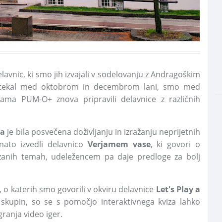
l delavnic, ki smo jih izvajali v sodelovanju z Andragoškim
potekal med oktobrom in decembrom lani, smo med
ama PUM-O+ znova pripravili delavnice z različnih
va
je bila posvečena doživljanju in izražanju neprijetnih
nato izvedli delavnico
Verjamem vase
, ki govori o
zanih temah, udeležencem pa daje predloge za bolj
 o katerih smo govorili v okviru delavnice
Let's Play a
h skupin, so se s pomočjo interaktivnega kviza lahko
granja video iger.