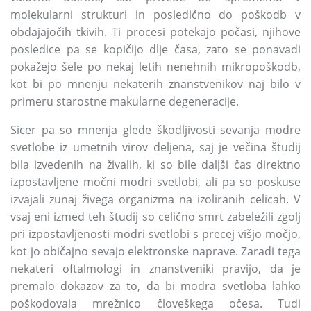
molekularni strukturi in posledično do poškodb v
obdajajočih tkivih. Ti procesi potekajo počasi, njihove
posledice pa se kopičijo dlje časa, zato se ponavadi
pokažejo šele po nekaj letih nenehnih mikropoškodb,
kot bi po mnenju nekaterih znanstvenikov naj bilo v
primeru starostne makularne degeneracije.
Sicer pa so mnenja glede škodljivosti sevanja modre
svetlobe iz umetnih virov deljena, saj je večina študij
bila izvedenih na živalih, ki so bile daljši čas direktno
izpostavljene močni modri svetlobi, ali pa so poskuse
izvajali zunaj živega organizma na izoliranih celicah. V
vsaj eni izmed teh študij so celično smrt zabeležili zgolj
pri izpostavljenosti modri svetlobi s precej višjo močjo,
kot jo običajno sevajo elektronske naprave. Zaradi tega
nekateri oftalmologi in znanstveniki pravijo, da je
premalo dokazov za to, da bi modra svetloba lahko
poškodovala mrežnico človeškega očesa. Tudi