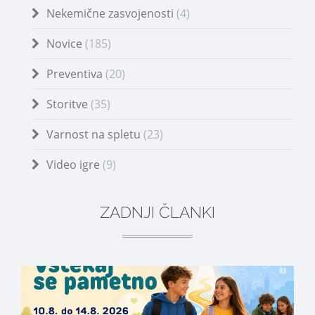
Nekemične zasvojenosti
(4)
Novice
(185)
Preventiva
(20)
Storitve
(35)
Varnost na spletu
(23)
Video igre
(9)
ZADNJI ČLANKI