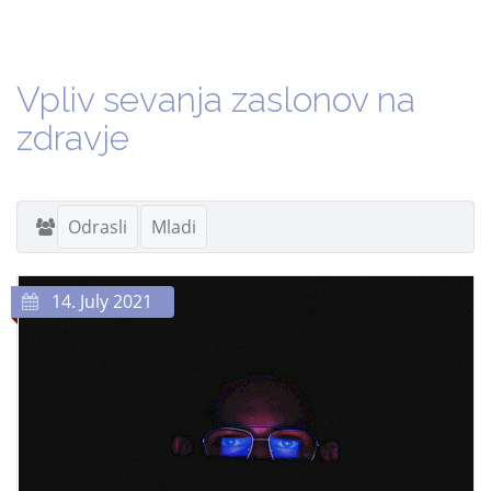
Vpliv sevanja zaslonov na
zdravje
Odrasli
Mladi
14. July 2021