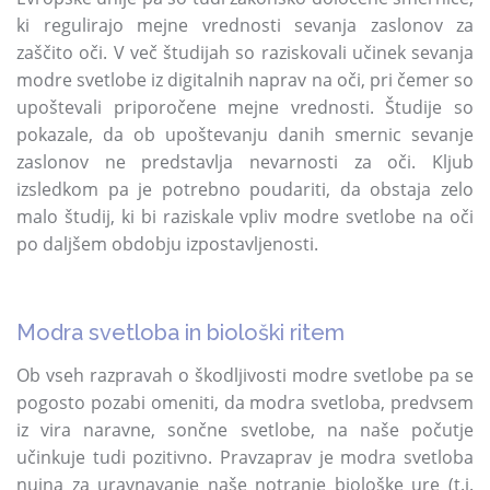
ki regulirajo mejne vrednosti sevanja zaslonov za
zaščito oči. V več študijah so raziskovali učinek sevanja
modre svetlobe iz digitalnih naprav na oči, pri čemer so
upoštevali priporočene mejne vrednosti. Študije so
pokazale, da ob upoštevanju danih smernic sevanje
zaslonov ne predstavlja nevarnosti za oči. Kljub
izsledkom pa je potrebno poudariti, da obstaja zelo
malo študij, ki bi raziskale vpliv modre svetlobe na oči
po daljšem obdobju izpostavljenosti.
Modra svetloba in biološki ritem
Ob vseh razpravah o škodljivosti modre svetlobe pa se
pogosto pozabi omeniti, da modra svetloba, predvsem
iz vira naravne, sončne svetlobe, na naše počutje
učinkuje tudi pozitivno. Pravzaprav je modra svetloba
nujna za uravnavanje naše notranje biološke ure (t.i.