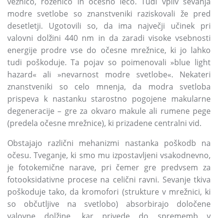
veznico, roženico in očesno lečo. Tudi vpliv sevanja
modre svetlobe so znanstveniki raziskovali že pred
desetletji. Ugotovili so, da ima največji učinek pri
valovni dolžini 440 nm in da zaradi visoke vsebnosti
energije prodre vse do očesne mrežnice, ki jo lahko
tudi poškoduje. Ta pojav so poimenovali »blue light
hazard« ali »nevarnost modre svetlobe«. Nekateri
znanstveniki so celo mnenja, da modra svetloba
prispeva k nastanku starostno pogojene makularne
degeneracije – gre za okvaro makule ali rumene pege
(predela očesne mrežnice), ki prizadene centralni vid.
Obstajajo različni mehanizmi nastanka poškodb na
očesu. Tveganje, ki smo mu izpostavljeni vsakodnevno,
je fotokemične narave, pri čemer gre predvsem za
fotooksidativne procese na celični ravni. Sevanje tkiva
poškoduje tako, da kromofori (strukture v mrežnici, ki
so občutljive na svetlobo) absorbirajo določene
valovne dolžine, kar privede do sprememb v