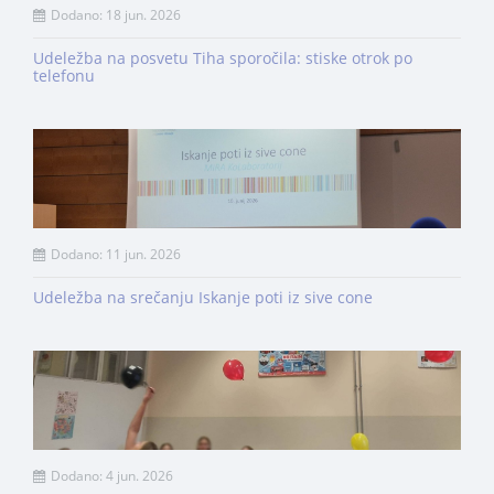
Dodano: 18 jun. 2026
Udeležba na posvetu Tiha sporočila: stiske otrok po
telefonu
Dodano: 11 jun. 2026
Udeležba na srečanju Iskanje poti iz sive cone
Dodano: 4 jun. 2026