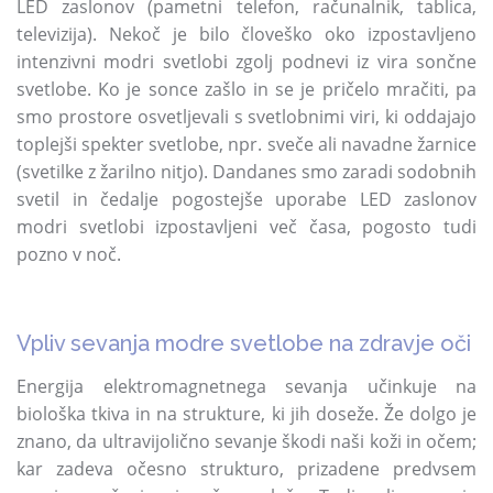
LED zaslonov (pametni telefon, računalnik, tablica,
televizija). Nekoč je bilo človeško oko izpostavljeno
intenzivni modri svetlobi zgolj podnevi iz vira sončne
svetlobe. Ko je sonce zašlo in se je pričelo mračiti, pa
smo prostore osvetljevali s svetlobnimi viri, ki oddajajo
toplejši spekter svetlobe, npr. sveče ali navadne žarnice
(svetilke z žarilno nitjo). Dandanes smo zaradi sodobnih
svetil in čedalje pogostejše uporabe LED zaslonov
modri svetlobi izpostavljeni več časa, pogosto tudi
pozno v noč.
Vpliv sevanja modre svetlobe na zdravje oči
Energija elektromagnetnega sevanja učinkuje na
biološka tkiva in na strukture, ki jih doseže. Že dolgo je
znano, da ultravijolično sevanje škodi naši koži in očem;
kar zadeva očesno strukturo, prizadene predvsem