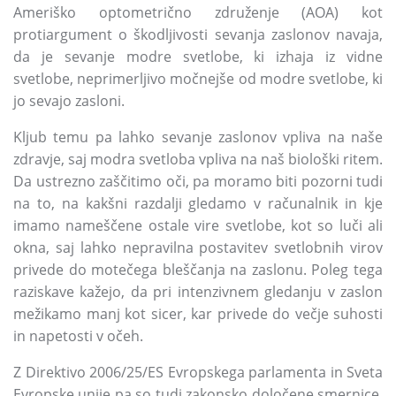
Ameriško optometrično združenje (AOA) kot
protiargument o škodljivosti sevanja zaslonov navaja,
da je sevanje modre svetlobe, ki izhaja iz vidne
svetlobe, neprimerljivo močnejše od modre svetlobe, ki
jo sevajo zasloni.
Kljub temu pa lahko sevanje zaslonov vpliva na naše
zdravje, saj modra svetloba vpliva na naš biološki ritem.
Da ustrezno zaščitimo oči, pa moramo biti pozorni tudi
na to, na kakšni razdalji gledamo v računalnik in kje
imamo nameščene ostale vire svetlobe, kot so luči ali
okna, saj lahko nepravilna postavitev svetlobnih virov
privede do motečega bleščanja na zaslonu. Poleg tega
raziskave kažejo, da pri intenzivnem gledanju v zaslon
mežikamo manj kot sicer, kar privede do večje suhosti
in napetosti v očeh.
Z Direktivo 2006/25/ES Evropskega parlamenta in Sveta
Evropske unije pa so tudi zakonsko določene smernice,