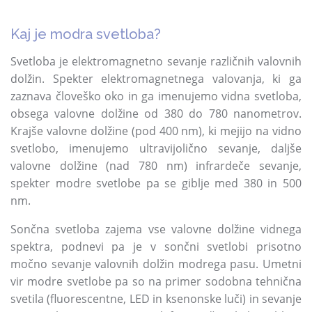
Kaj je modra svetloba?
Svetloba je elektromagnetno sevanje različnih valovnih
dolžin. Spekter elektromagnetnega valovanja, ki ga
zaznava človeško oko in ga imenujemo vidna svetloba,
obsega valovne dolžine od 380 do 780 nanometrov.
Krajše valovne dolžine (pod 400 nm), ki mejijo na vidno
svetlobo, imenujemo ultravijolično sevanje, daljše
valovne dolžine (nad 780 nm) infrardeče sevanje,
spekter modre svetlobe pa se giblje med 380 in 500
nm.
Sončna svetloba zajema vse valovne dolžine vidnega
spektra, podnevi pa je v sončni svetlobi prisotno
močno sevanje valovnih dolžin modrega pasu. Umetni
vir modre svetlobe pa so na primer sodobna tehnična
svetila (fluorescentne, LED in ksenonske luči) in sevanje