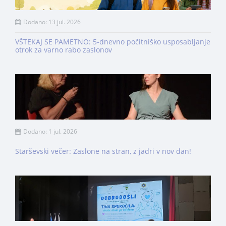
Dodano: 13 jul. 2026
VŠTEKAJ SE PAMETNO: 5-dnevno počitniško usposabljanje
otrok za varno rabo zaslonov
Dodano: 1 jul. 2026
Starševski večer: Zaslone na stran, z jadri v nov dan!