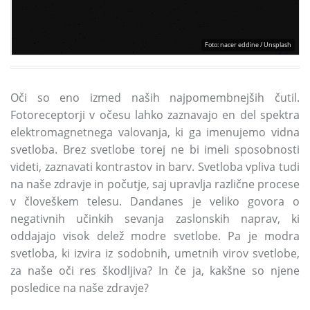
Foto: nacer eddine / Unsplash
Oči so eno izmed naših najpomembnejših čutil.
Fotoreceptorji v očesu lahko zaznavajo en del spektra
elektromagnetnega valovanja, ki ga imenujemo vidna
svetloba. Brez svetlobe torej ne bi imeli sposobnosti
videti, zaznavati kontrastov in barv. Svetloba vpliva tudi
na naše zdravje in počutje, saj upravlja različne procese
v človeškem telesu. Dandanes je veliko govora o
negativnih učinkih sevanja zaslonskih naprav, ki
oddajajo visok delež modre svetlobe. Pa je modra
svetloba, ki izvira iz sodobnih, umetnih virov svetlobe,
za naše oči res škodljiva? In če ja, kakšne so njene
posledice na naše zdravje?