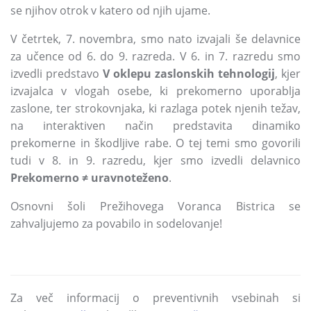
se njihov otrok v katero od njih ujame.
V četrtek, 7. novembra, smo nato izvajali še delavnice
za učence od 6. do 9. razreda. V 6. in 7. razredu smo
izvedli predstavo
V oklepu zaslonskih tehnologij
, kjer
izvajalca v vlogah osebe, ki prekomerno uporablja
zaslone, ter strokovnjaka, ki razlaga potek njenih težav,
na interaktiven način predstavita dinamiko
prekomerne in škodljive rabe. O tej temi smo govorili
tudi v 8. in 9. razredu, kjer smo izvedli delavnico
Prekomerno ≠ uravnoteženo
.
Osnovni šoli Prežihovega Voranca Bistrica se
zahvaljujemo za povabilo in sodelovanje!
Za več informacij o preventivnih vsebinah si