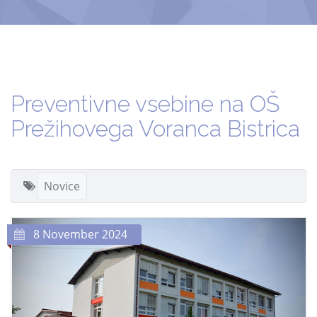
Preventivne vsebine na OŠ
Prežihovega Voranca Bistrica
Novice
8 November 2024