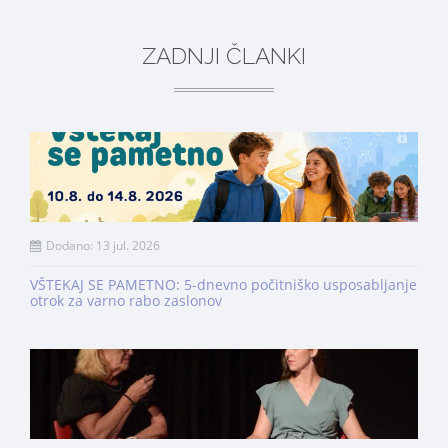
ZADNJI ČLANKI
Dodano: 13 jul. 2026
VŠTEKAJ SE PAMETNO: 5-dnevno počitniško usposabljanje
otrok za varno rabo zaslonov