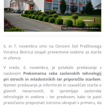
Foto: OŠ Prežihovega Voranca Bistrica
6. in 7. novembra smo na Osnovni šoli Prežihovega
Voranca Bistrica izvajali preventivne vsebine za starše
in učence.
V sredo, 6. novembra, je potekalo predavanje z
naslovom
Prekomerna raba zaslonskih tehnologij
pri otrocih in mladostnikih ter priporočila staršem
.
Namen predavanje je informirati in ozaveščati starše o
glavnih nevarnostih, ki spremljajo zaslonske
tehnologije in vsebine – ter predvsem, kako te pasti
pravočasno prepoznati oziroma ukrepati v primeru, da