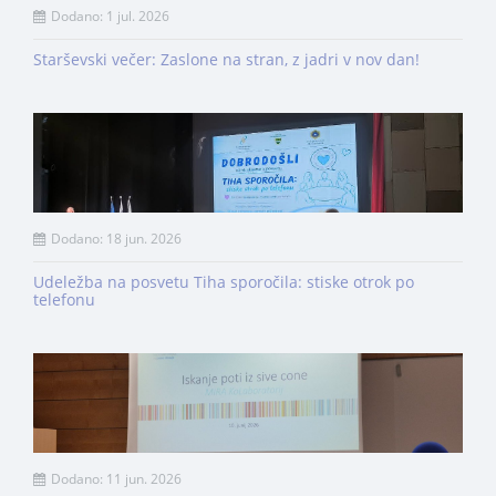
Dodano: 1 jul. 2026
Starševski večer: Zaslone na stran, z jadri v nov dan!
Dodano: 18 jun. 2026
Udeležba na posvetu Tiha sporočila: stiske otrok po
telefonu
Dodano: 11 jun. 2026