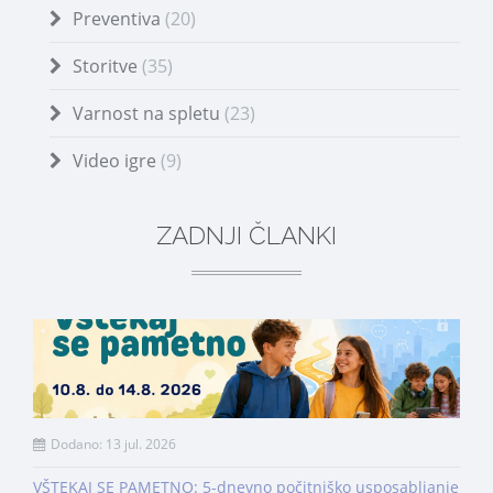
Preventiva
(20)
Storitve
(35)
Varnost na spletu
(23)
Video igre
(9)
ZADNJI ČLANKI
Dodano: 13 jul. 2026
VŠTEKAJ SE PAMETNO: 5-dnevno počitniško usposabljanje