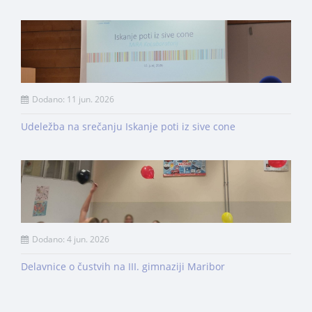
Dodano: 11 jun. 2026
Udeležba na srečanju Iskanje poti iz sive cone
Dodano: 4 jun. 2026
Delavnice o čustvih na III. gimnaziji Maribor