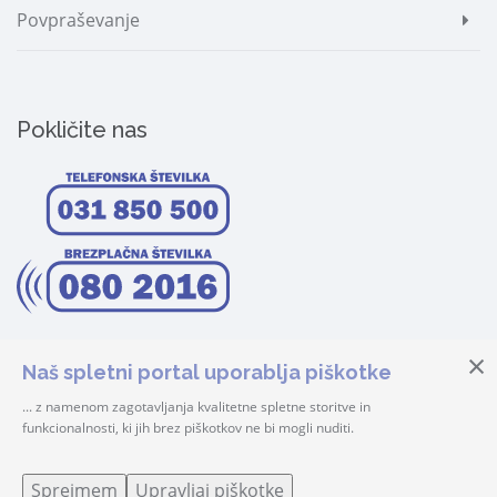
Povpraševanje
Pokličite nas
Naš spletni portal uporablja piškotke
... z namenom zagotavljanja kvalitetne spletne storitve in
funkcionalnosti, ki jih brez piškotkov ne bi mogli nuditi.
© 2026 Center Šteker | Vse pravice pridržane! |
Prijava
Sprejmem
Upravljaj piškotke