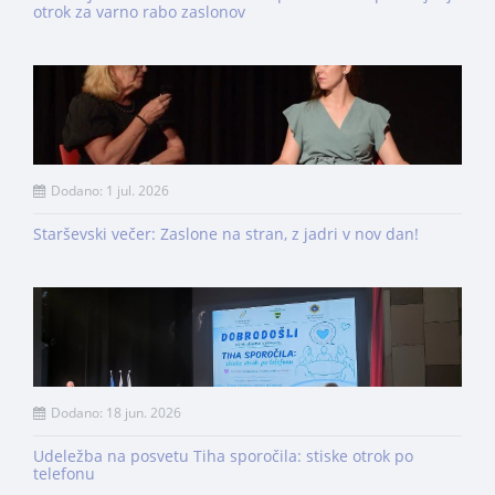
otrok za varno rabo zaslonov
Dodano: 1 jul. 2026
Starševski večer: Zaslone na stran, z jadri v nov dan!
Dodano: 18 jun. 2026
Udeležba na posvetu Tiha sporočila: stiske otrok po
telefonu