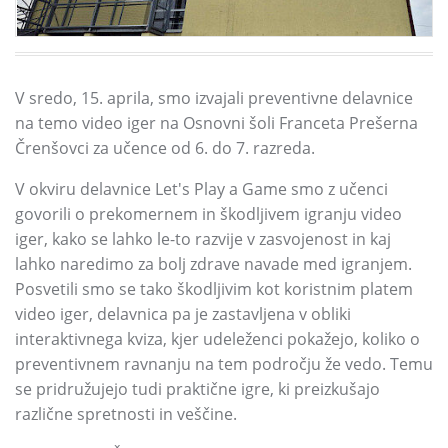
V sredo, 15. aprila, smo izvajali preventivne delavnice
na temo video iger na Osnovni šoli Franceta Prešerna
Črenšovci za učence od 6. do 7. razreda.
V okviru delavnice Let's Play a Game smo z učenci
govorili o prekomernem in škodljivem igranju video
iger, kako se lahko le-to razvije v zasvojenost in kaj
lahko naredimo za bolj zdrave navade med igranjem.
Posvetili smo se tako škodljivim kot koristnim platem
video iger, delavnica pa je zastavljena v obliki
interaktivnega kviza, kjer udeleženci pokažejo, koliko o
preventivnem ravnanju na tem področju že vedo. Temu
se pridružujejo tudi praktične igre, ki preizkušajo
različne spretnosti in veščine.