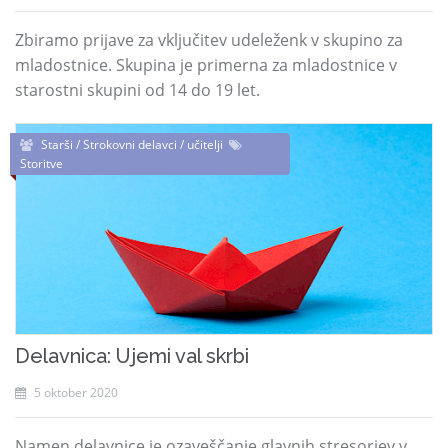
Zbiramo prijave za vključitev udeleženk v skupino za
mladostnice. Skupina je primerna za mladostnice v
starostni skupini od 14 do 19 let.
Starši / Strokovni delavci / učitelji
Storitve
Delavnica: Ujemi val skrbi
5 oktober 2020
Namen delavnice je ozaveščanje glavnih stresorjev v