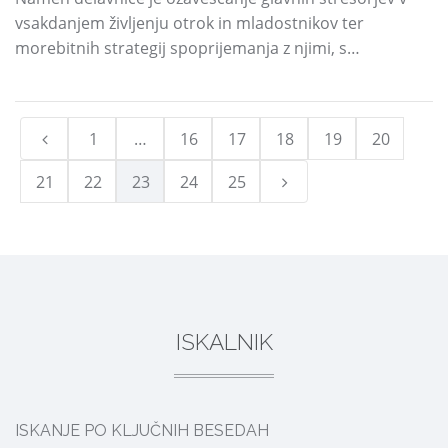
vsakdanjem življenju otrok in mladostnikov ter
morebitnih strategij spoprijemanja z njimi, s…
1
…
16
17
18
19
20
21
22
23
24
25
ISKALNIK
ISKANJE PO KLJUČNIH BESEDAH