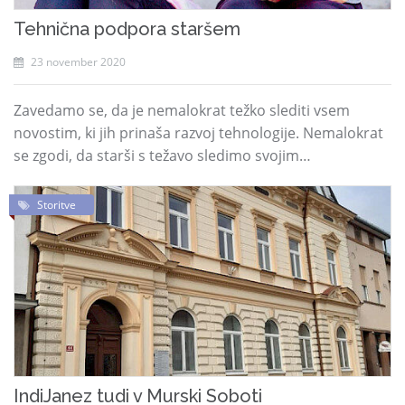
Tehnična podpora staršem
23 november 2020
Zavedamo se, da je nemalokrat težko slediti vsem
novostim, ki jih prinaša razvoj tehnologije. Nemalokrat
se zgodi, da starši s težavo sledimo svojim…
Storitve
IndiJanez tudi v Murski Soboti