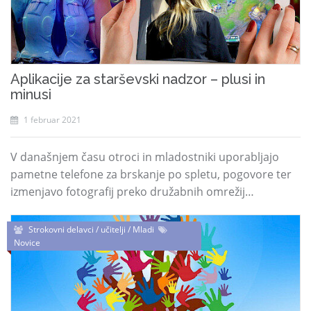
Aplikacije za starševski nadzor – plusi in
minusi
1 februar 2021
V današnjem času otroci in mladostniki uporabljajo
pametne telefone za brskanje po spletu, pogovore ter
izmenjavo fotografij preko družabnih omrežij…
Strokovni delavci / učitelji / Mladi
Novice