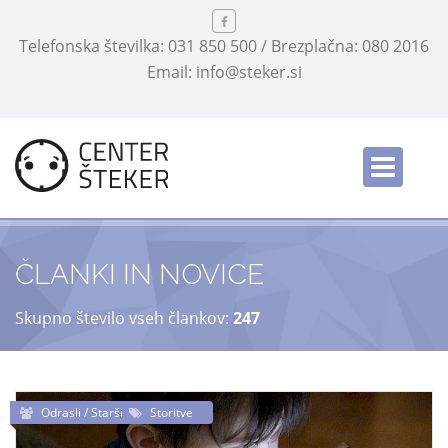
Telefonska številka: 031 850 500 / Brezplačna: 080 2016
Email: info@steker.si
English
/
ČLANKI IN NOVICE
Skupno število vseh člankov:
247
Odrasli / Starši
Storitve