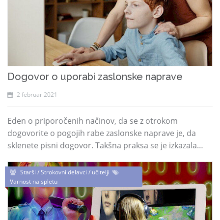
Dogovor o uporabi zaslonske naprave
2 februar 2021
Eden o priporočenih načinov, da se z otrokom
dogovorite o pogojih rabe zaslonske naprave je, da
sklenete pisni dogovor. Takšna praksa se je izkazala…
Starši / Strokovni delavci / učitelji
Varnost na spletu