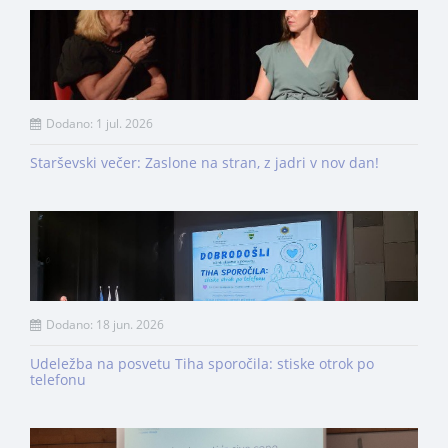
Dodano: 1 jul. 2026
Starševski večer: Zaslone na stran, z jadri v nov dan!
Dodano: 18 jun. 2026
Udeležba na posvetu Tiha sporočila: stiske otrok po
telefonu