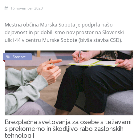
16 november 2020
Mestna občina Murska Sobota je podprla našo
dejavnost in pridobili smo nov prostor na Slovenski
ulici 44 v centru Murske Sobote (bivša stavba CSD).
Storitve
Brezplačna svetovanja za osebe s težavami
s prekomerno in škodljivo rabo zaslonskih
tehnologij