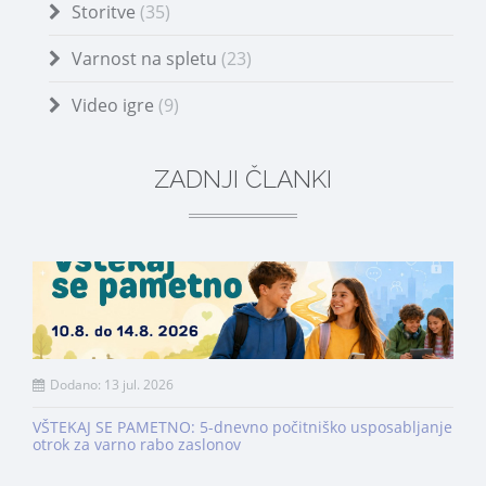
Storitve
(35)
Varnost na spletu
(23)
Video igre
(9)
ZADNJI ČLANKI
Dodano: 13 jul. 2026
VŠTEKAJ SE PAMETNO: 5-dnevno počitniško usposabljanje
otrok za varno rabo zaslonov