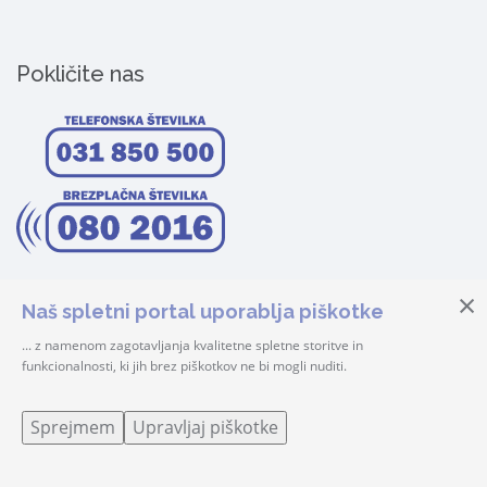
Pokličite nas
Naš spletni portal uporablja piškotke
... z namenom zagotavljanja kvalitetne spletne storitve in
funkcionalnosti, ki jih brez piškotkov ne bi mogli nuditi.
© 2026 Center Šteker | Vse pravice pridržane! |
Prijava
Sprejmem
Upravljaj piškotke