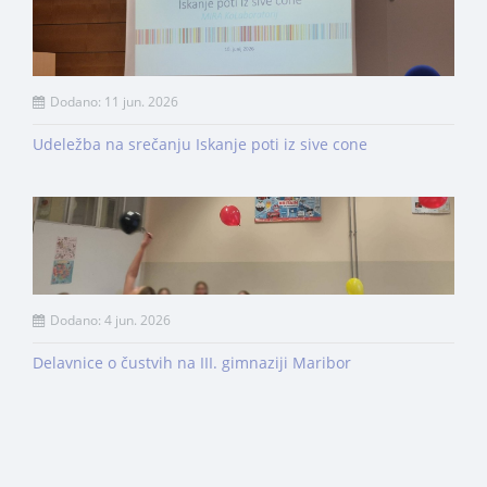
Dodano: 11 jun. 2026
Udeležba na srečanju Iskanje poti iz sive cone
Dodano: 4 jun. 2026
Delavnice o čustvih na III. gimnaziji Maribor