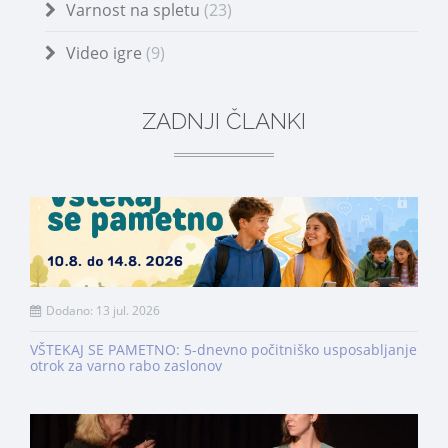
Varnost na spletu
(23)
Video igre
(9)
ZADNJI ČLANKI
Dodano: 13 jul. 2026
VŠTEKAJ SE PAMETNO: 5-dnevno počitniško usposabljanje
otrok za varno rabo zaslonov