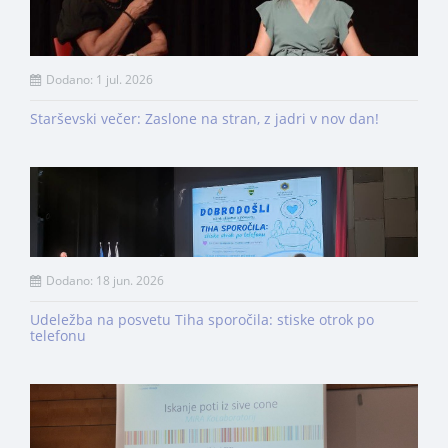
Dodano: 1 jul. 2026
Starševski večer: Zaslone na stran, z jadri v nov dan!
Dodano: 18 jun. 2026
Udeležba na posvetu Tiha sporočila: stiske otrok po
telefonu