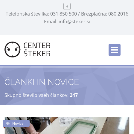
Telefonska številka: 031 850 500 / Brezplačna: 080 2016
Email: info@steker.si
English
/
ČLANKI IN NOVICE
Skupno število vseh člankov:
247
Novice