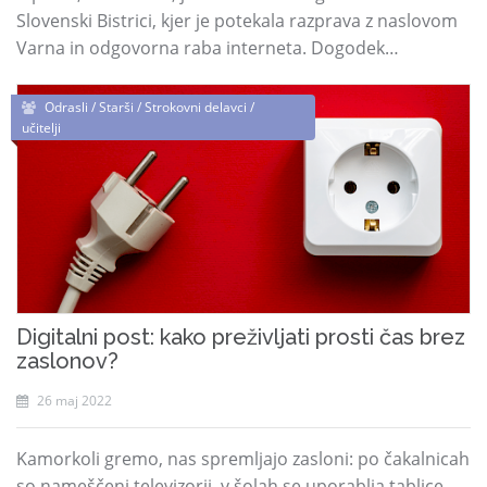
Slovenski Bistrici, kjer je potekala razprava z naslovom
Varna in odgovorna raba interneta. Dogodek…
Odrasli / Starši / Strokovni delavci /
učitelji
Digitalni post: kako preživljati prosti čas brez
zaslonov?
26 maj 2022
Kamorkoli gremo, nas spremljajo zasloni: po čakalnicah
so nameščeni televizorji, v šolah se uporablja tablice,