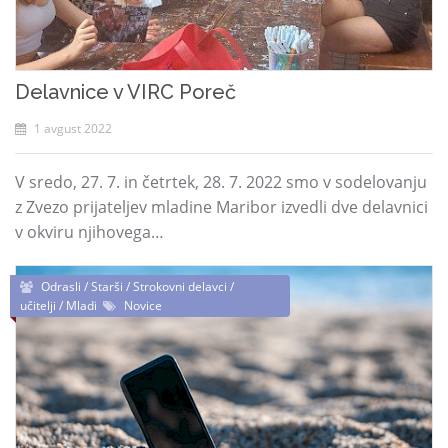
Delavnice v VIRC Poreč
1 avgust 2022
V sredo, 27. 7. in četrtek, 28. 7. 2022 smo v sodelovanju
z Zvezo prijateljev mladine Maribor izvedli dve delavnici
v okviru njihovega…
Odrasli / Starši / Strokovni delavci /
učitelji / Mladi
Novice