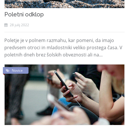
Poletni odklop
28 julij 2022
Poletje je v polnem razmahu, kar pomeni, da imajo
predvsem otroci in mladostniki veliko prostega časa. V
poletnih dneh brez šolskih obveznosti ali na…
Novice