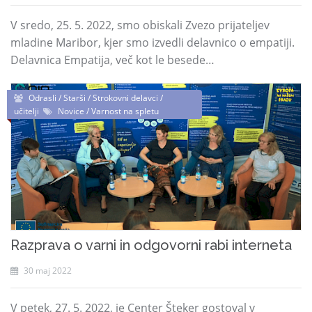
V sredo, 25. 5. 2022, smo obiskali Zvezo prijateljev
mladine Maribor, kjer smo izvedli delavnico o empatiji.
Delavnica Empatija, več kot le besede…
Odrasli / Starši / Strokovni delavci /
učitelji
Novice / Varnost na spletu
Razprava o varni in odgovorni rabi interneta
30 maj 2022
V petek, 27. 5. 2022, je Center Šteker gostoval v