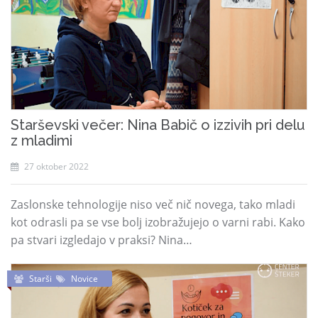
Starševski večer: Nina Babič o izzivih pri delu
z mladimi
27 oktober 2022
Zaslonske tehnologije niso več nič novega, tako mladi
kot odrasli pa se vse bolj izobražujejo o varni rabi. Kako
pa stvari izgledajo v praksi? Nina…
Starši
Novice