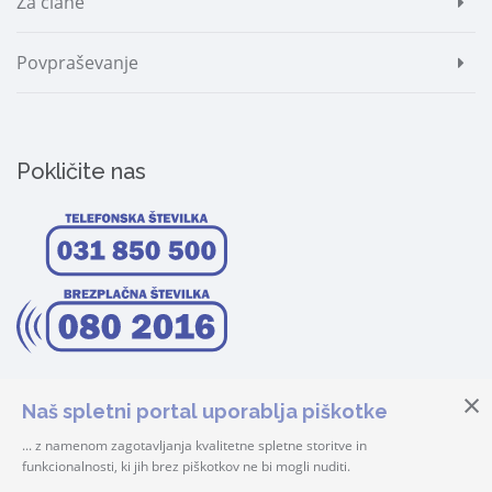
Za člane
Povpraševanje
Pokličite nas
Naš spletni portal uporablja piškotke
... z namenom zagotavljanja kvalitetne spletne storitve in
funkcionalnosti, ki jih brez piškotkov ne bi mogli nuditi.
© 2026 Center Šteker | Vse pravice pridržane! |