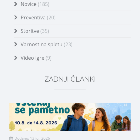
Novice
(185)
Preventiva
(20)
Storitve
(35)
Varnost na spletu
(23)
Video igre
(9)
ZADNJI ČLANKI
Dodano: 13 jul. 2026