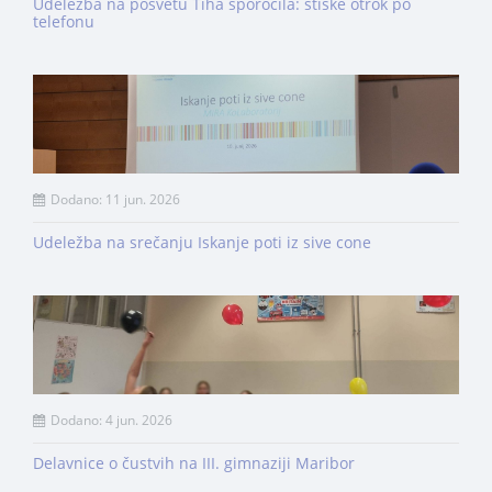
Udeležba na posvetu Tiha sporočila: stiske otrok po
telefonu
Dodano: 11 jun. 2026
Udeležba na srečanju Iskanje poti iz sive cone
Dodano: 4 jun. 2026
Delavnice o čustvih na III. gimnaziji Maribor