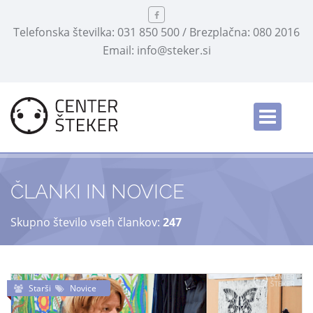
Telefonska številka: 031 850 500 / Brezplačna: 080 2016
Email: info@steker.si
English
/
ČLANKI IN NOVICE
Skupno število vseh člankov:
247
Starši
Novice