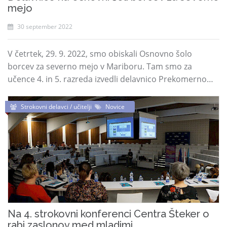
mejo
30 september 2022
V četrtek, 29. 9. 2022, smo obiskali Osnovno šolo
borcev za severno mejo v Mariboru. Tam smo za
učence 4. in 5. razreda izvedli delavnico Prekomerno…
Strokovni delavci / učitelji
Novice
Na 4. strokovni konferenci Centra Šteker o
rabi zaslonov med mladimi