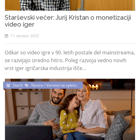
Starševski večer: Jurij Kristan o monetizaciji
video iger
11 oktober 2022
Odkar so video igre v 90. letih postale del mainstreama,
se razvijajo izredno hitro. Poleg razvoja vedno novih
vrst iger igričarska industrija išče…
Starši
Novice / Varnost na spletu