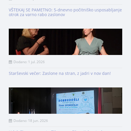
VŠTEKAJ SE PAMETNO: 5-dnevno počitniško usposabljanje
otrok za varno rabo zaslonov
Dodano: 1 jul. 2026
Starševski večer: Zaslone na stran, z jadri v nov dan!
Dodano: 18 jun. 2026