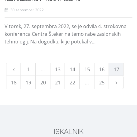
30 september 2022
V torek, 27. septembra 2022, se je odvila 4. strokovna
konferenca Centra Šteker na temo rabe zaslonskih
tehnologij. Na dogodku, ki je potekal v…
1
…
13
14
15
16
17
18
19
20
21
22
…
25
ISKALNIK