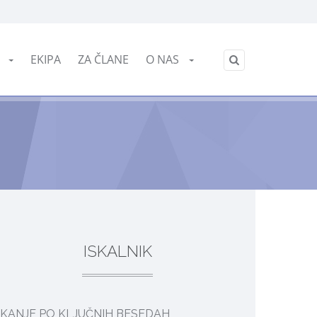
English
E
EKIPA
ZA ČLANE
O NAS
/
ISKALNIK
SKANJE PO KLJUČNIH BESEDAH