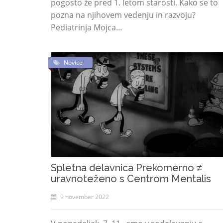
pogosto že pred 1. letom starosti. Kako se to
pozna na njihovem vedenju in razvoju?
Pediatrinja Mojca…
Novice
Spletna delavnica Prekomerno ≠
uravnoteženo s Centrom Mentalis
9 november 2022