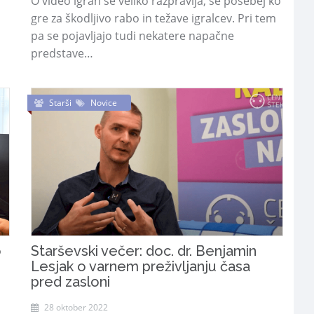
O video igrah se veliko razpravlja, še posebej ko
gre za škodljivo rabo in težave igralcev. Pri tem
pa se pojavljajo tudi nekatere napačne
predstave…
Starši
Novice
o
Starševski večer: doc. dr. Benjamin
Lesjak o varnem preživljanju časa
pred zasloni
28 oktober 2022