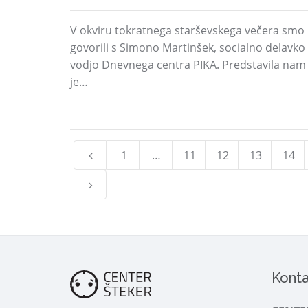
V okviru tokratnega starševskega večera smo
govorili s Simono Martinšek, socialno delavko 
vodjo Dnevnega centra PIKA. Predstavila nam
je…
1
…
11
12
13
14
Konta