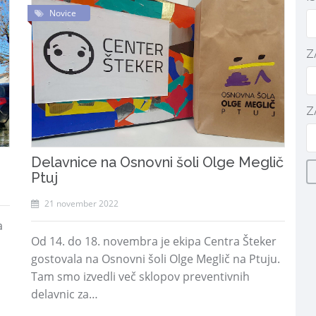
Novice
Z
Z
Delavnice na Osnovni šoli Olge Meglič
Ptuj
21 november 2022
a
Od 14. do 18. novembra je ekipa Centra Šteker
gostovala na Osnovni šoli Olge Meglič na Ptuju.
Tam smo izvedli več sklopov preventivnih
delavnic za…