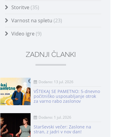
Storitve
(35)
Varnost na spletu
(23)
Video igre
(9)
ZADNJI ČLANKI
Dodano: 13 jul. 2026
VŠTEKAJ SE PAMETNO: 5-dnevno
počitniško usposabljanje otrok
za varno rabo zaslonov
Dodano: 1 jul. 2026
Starševski večer: Zaslone na
stran, z jadri v nov dan!