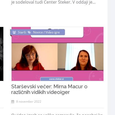
je sodeloval tudi Center Šteker. V oddaji je…
Starši
Novice / Video igre
Starševski večer: Mirna Macur o
različnih vidikih videoiger
8 november 2022