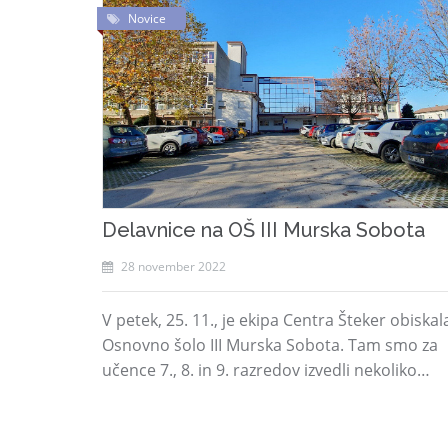
Novice
Delavnice na OŠ III Murska Sobota
28 november 2022
V petek, 25. 11., je ekipa Centra Šteker obiskal
Osnovno šolo III Murska Sobota. Tam smo za
učence 7., 8. in 9. razredov izvedli nekoliko…