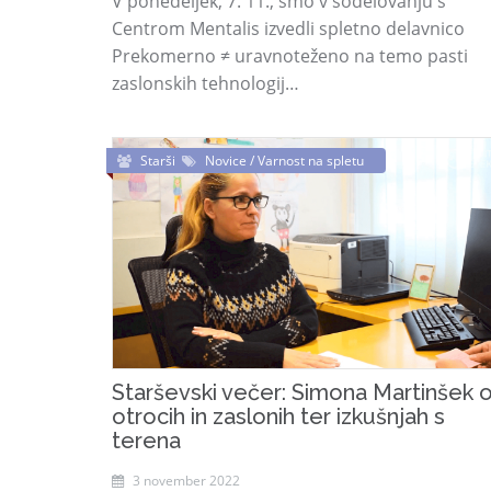
V ponedeljek, 7. 11., smo v sodelovanju s
Centrom Mentalis izvedli spletno delavnico
Prekomerno ≠ uravnoteženo na temo pasti
zaslonskih tehnologij…
Starši
Novice / Varnost na spletu
Starševski večer: Simona Martinšek 
otrocih in zaslonih ter izkušnjah s
terena
3 november 2022