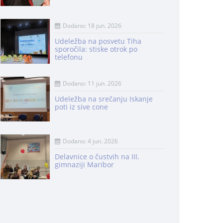
Dodano: 18 jun. 2026
Udeležba na posvetu Tiha
sporočila: stiske otrok po
telefonu
Dodano: 11 jun. 2026
Udeležba na srečanju Iskanje
poti iz sive cone
Dodano: 4 jun. 2026
Delavnice o čustvih na III.
gimnaziji Maribor