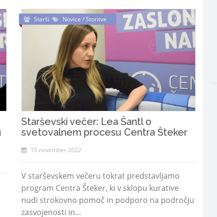
Starši
Novice / Storitve
Starševski večer: Lea Šantl o
u
svetovalnem procesu Centra Šteker
15 november 2022
V starševskem večeru tokrat predstavljamo
program Centra Šteker, ki v sklopu kurative
nudi strokovno pomoč in podporo na področju
zasvojenosti in…