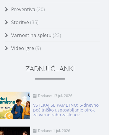
Preventiva
(20)
Storitve
(35)
Varnost na spletu
(23)
Video igre
(9)
ZADNJI ČLANKI
Dodano: 13 jul. 2026
VŠTEKAJ SE PAMETNO: 5-dnevno
počitniško usposabljanje otrok
za varno rabo zaslonov
Dodano: 1 jul. 2026