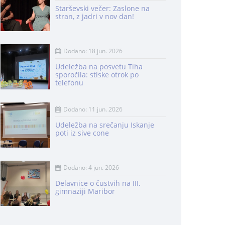
Starševski večer: Zaslone na
stran, z jadri v nov dan!
Dodano: 18 jun. 2026
Udeležba na posvetu Tiha
sporočila: stiske otrok po
telefonu
Dodano: 11 jun. 2026
Udeležba na srečanju Iskanje
poti iz sive cone
Dodano: 4 jun. 2026
Delavnice o čustvih na III.
gimnaziji Maribor