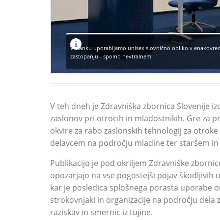
V članku uporabljamo unisex slovnično obliko v enakovr
zastopanju - spolno nevtralnem.
V teh dneh je Zdravniška zbornica Slovenije i
zaslonov pri otrocih in mladostnikih. Gre za p
okvire za rabo zaslonskih tehnologij za otroke
delavcem na področju mladine ter staršem i
Publikacijo je pod okriljem Zdravniške zbornic
opozarjajo na vse pogostejši pojav škodljivih u
kar je posledica splošnega porasta uporabe ome
strokovnjaki in organizacije na področju dela z
raziskav in smernic iz tujine.