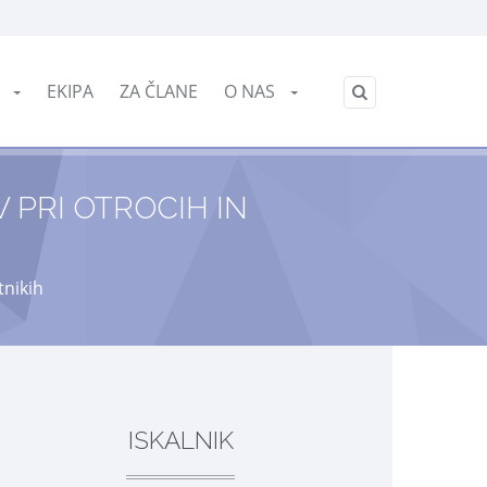
English
E
EKIPA
ZA ČLANE
O NAS
/
 PRI OTROCIH IN
tnikih
ISKALNIK