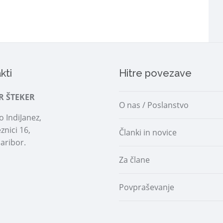
kti
Hitre povezave
R ŠTEKER
O nas / Poslanstvo
 IndiJanez,
znici 16,
Članki in novice
aribor.
Za člane
Povpraševanje