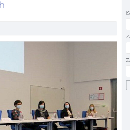
ih
I
Z
Z