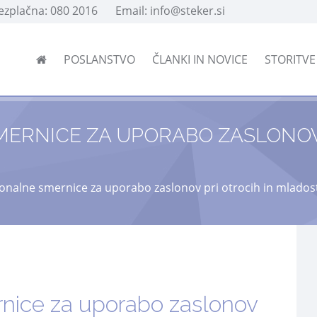
rezplačna: 080 2016
Email: info@steker.si
POSLANSTVO
ČLANKI IN NOVICE
STORITV
MERNICE ZA UPORABO ZASLONOV
cionalne smernice za uporabo zaslonov pri otrocih in mlados
rnice za uporabo zaslonov