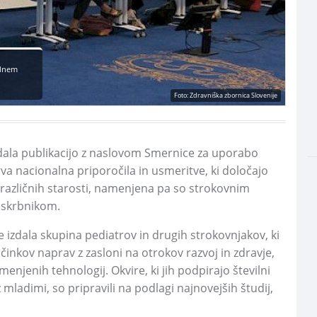
ednem
Foto: Zdravniška zbornica Slovenije
zdala publikacijo z naslovom Smernice za uporabo
rva nacionalna priporočila in usmeritve, ki določajo
 različnih starosti, namenjena pa so strokovnim
n skrbnikom.
e izdala skupina pediatrov in drugih strokovnjakov, ki
činkov naprav z zasloni na otrokov razvoj in zdravje,
njenih tehnologij. Okvire, ki jih podpirajo številni
 mladimi, so pripravili na podlagi najnovejših študij,