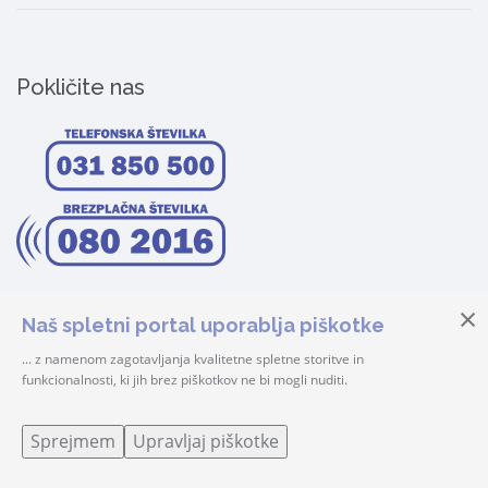
Pokličite nas
Naš spletni portal uporablja piškotke
... z namenom zagotavljanja kvalitetne spletne storitve in
funkcionalnosti, ki jih brez piškotkov ne bi mogli nuditi.
© 2026 Center Šteker | Vse pravice pridržane! |
Prijava
Sprejmem
Upravljaj piškotke