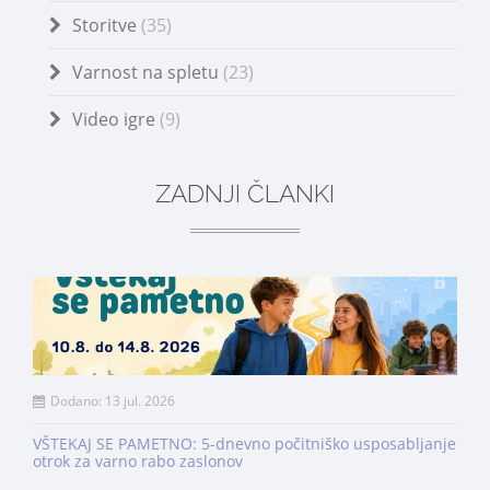
Storitve
(35)
Varnost na spletu
(23)
Video igre
(9)
ZADNJI ČLANKI
Dodano: 13 jul. 2026
VŠTEKAJ SE PAMETNO: 5-dnevno počitniško usposabljanje
otrok za varno rabo zaslonov