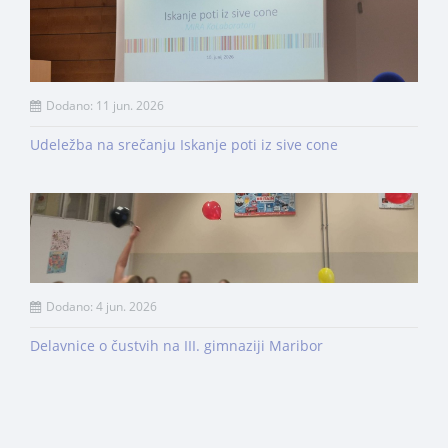
Dodano: 11 jun. 2026
Udeležba na srečanju Iskanje poti iz sive cone
Dodano: 4 jun. 2026
Delavnice o čustvih na III. gimnaziji Maribor