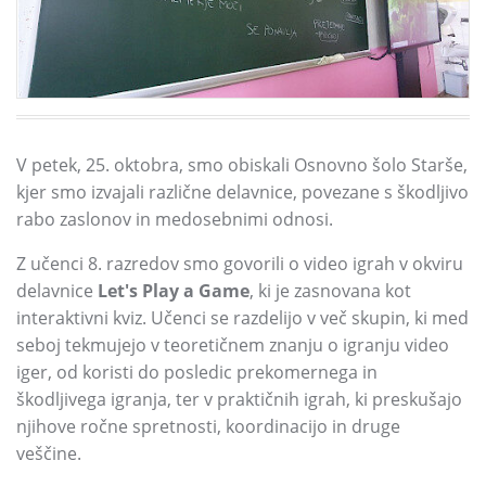
V petek, 25. oktobra, smo obiskali Osnovno šolo Starše,
kjer smo izvajali različne delavnice, povezane s škodljivo
rabo zaslonov in medosebnimi odnosi.
Z učenci 8. razredov smo govorili o video igrah v okviru
delavnice
Let's Play a Game
, ki je zasnovana kot
interaktivni kviz. Učenci se razdelijo v več skupin, ki med
seboj tekmujejo v teoretičnem znanju o igranju video
iger, od koristi do posledic prekomernega in
škodljivega igranja, ter v praktičnih igrah, ki preskušajo
njihove ročne spretnosti, koordinacijo in druge
veščine.