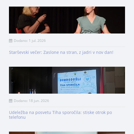
Dodano: 1 jul. 2026
Starševski večer: Zaslone na stran, z jadri v nov dan!
Dodano: 18 jun. 2026
Udeležba na posvetu Tiha sporočila: stiske otrok po
telefonu