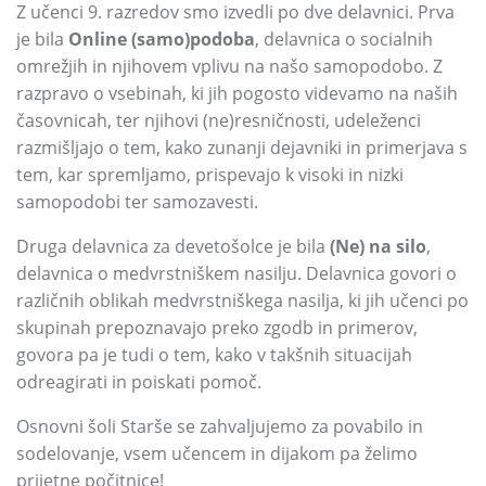
Z učenci 9. razredov smo izvedli po dve delavnici. Prva
je bila
Online (samo)podoba
, delavnica o socialnih
omrežjih in njihovem vplivu na našo samopodobo. Z
razpravo o vsebinah, ki jih pogosto videvamo na naših
časovnicah, ter njihovi (ne)resničnosti, udeleženci
razmišljajo o tem, kako zunanji dejavniki in primerjava s
tem, kar spremljamo, prispevajo k visoki in nizki
samopodobi ter samozavesti.
Druga delavnica za devetošolce je bila
(Ne) na silo
,
delavnica o medvrstniškem nasilju. Delavnica govori o
različnih oblikah medvrstniškega nasilja, ki jih učenci po
skupinah prepoznavajo preko zgodb in primerov,
govora pa je tudi o tem, kako v takšnih situacijah
odreagirati in poiskati pomoč.
Osnovni šoli Starše se zahvaljujemo za povabilo in
sodelovanje, vsem učencem in dijakom pa želimo
prijetne počitnice!