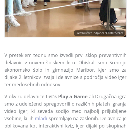
Foto: Društvo IndiJanez / Center Šteker
V preteklem tednu smo izvedli prvi sklop preventivnih
delavnic v novem šolskem letu. Obiskali smo Srednjo
ekonomsko šolo in gimnazijo Maribor, kjer smo za
dijake 2. letnikov izvajali delavnice s področja video iger
ter medosebnih odnosov.
V okviru delavnice
Let's Play a Game
ali Drugačna igra
smo z udeleženci spregovorili o različnih plateh igranja
video iger, ki seveda sodijo med najbolj priljubljene
vsebine, ki jih
mladi
spremljajo na zaslonih. Delavnica je
oblikovana kot interaktivni kviz, kjer dijaki po skupinah