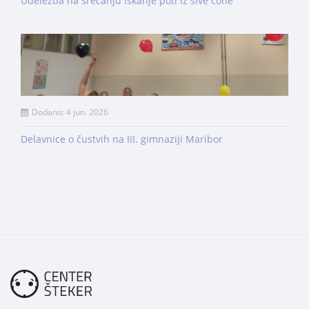
Udeležba na srečanju Iskanje poti iz sive cone
Dodano: 4 jun. 2026
Delavnice o čustvih na III. gimnaziji Maribor