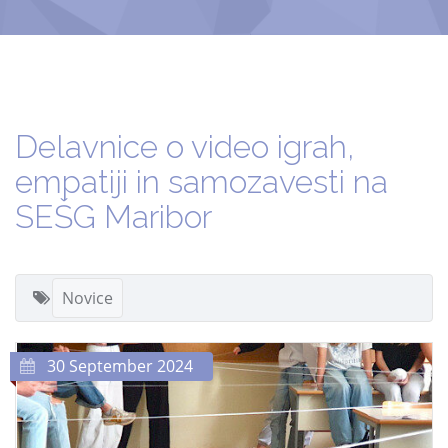
Delavnice o video igrah,
empatiji in samozavesti na
SEŠG Maribor
Novice
30 September 2024