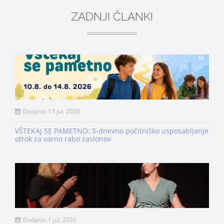
ZADNJI ČLANKI
Dodano: 13 jul. 2026
VŠTEKAJ SE PAMETNO: 5-dnevno počitniško usposabljanje
otrok za varno rabo zaslonov
Dodano: 1 jul. 2026