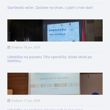
Starševski večer: Zaslone na stran, z jadri v nov dan!
Dodano: 18 jun. 2026
Udeležba na posvetu Tiha sporočila: stiske otrok po
telefonu
Dodano: 11 jun. 2026