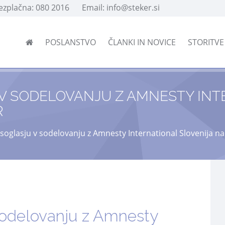
rezplačna: 080 2016
Email: info@steker.si
POSLANSTVO
ČLANKI IN NOVICE
STORITV
V SODELOVANJU Z AMNESTY INT
R
soglasju v sodelovanju z Amnesty International Slovenija na I
sodelovanju z Amnesty