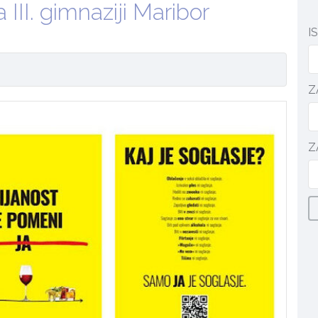
 III. gimnaziji Maribor
I
Z
Z