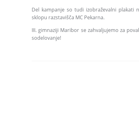
Del kampanje so tudi izobraževalni plakati n
sklopu razstavišča MC Pekarna.
III. gimnaziji Maribor se zahvaljujemo za pova
sodelovanje!
DELI