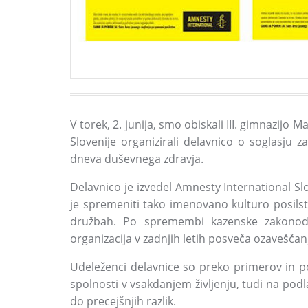
V torek, 2. junija, smo obiskali III. gimnazijo
Slovenije organizirali delavnico o soglasju za
dneva duševnega zdravja.
Delavnico je izvedel Amnesty International S
je spremeniti tako imenovano kulturo posilstv
družbah. Po spremembi kazenske zakonodaj
organizacija v zadnjih letih posveča ozavešča
Udeleženci delavnice so preko primerov in po
spolnosti v vsakdanjem življenju, tudi na pod
do precejšnjih razlik.