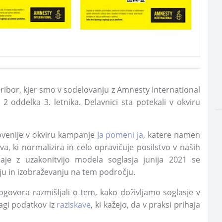
 Maribor, kjer smo v sodelovanju z Amnesty International
 2 oddelka 3. letnika. Delavnici sta potekali v okviru
lovenije v okviru kampanje
Ja pomeni ja
, katere namen
a, ki normalizira in celo opravičuje posilstvo v naših
e z uzakonitvijo modela soglasja junija 2021 se
nju in izobraževanju na tem področju.
govora razmišljali o tem, kako doživljamo soglasje v
lagi podatkov iz
raziskave
, ki kažejo, da v praksi prihaja