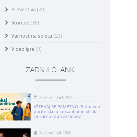
Preventiva
(20)
Storitve
(35)
Varnost na spletu
(23)
Video igre
(9)
ZADNJI ČLANKI
Dodano: 13 jul. 2026
VŠTEKAJ SE PAMETNO: 5-dnevno
počitniško usposabljanje otrok
za varno rabo zaslonov
Dodano: 1 jul. 2026