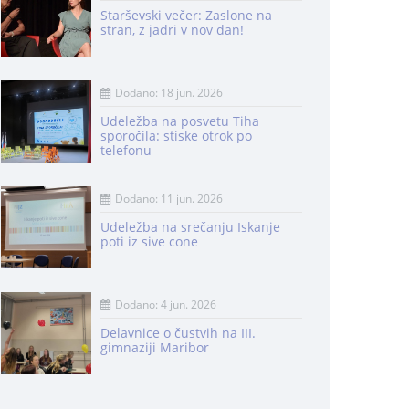
Starševski večer: Zaslone na
stran, z jadri v nov dan!
Dodano: 18 jun. 2026
Udeležba na posvetu Tiha
sporočila: stiske otrok po
telefonu
Dodano: 11 jun. 2026
Udeležba na srečanju Iskanje
poti iz sive cone
Dodano: 4 jun. 2026
Delavnice o čustvih na III.
gimnaziji Maribor