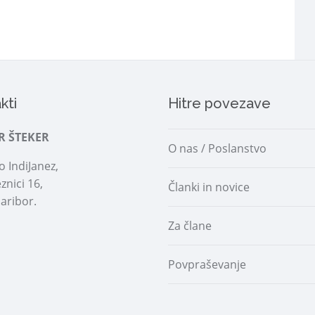
kti
Hitre povezave
R ŠTEKER
O nas / Poslanstvo
 IndiJanez,
znici 16,
Članki in novice
aribor.
Za člane
Povpraševanje