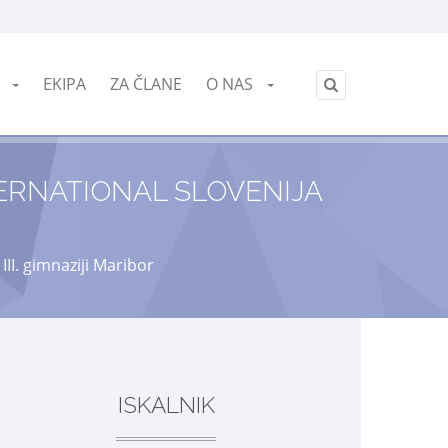
English
E
EKIPA
ZA ČLANE
O NAS
/
ERNATIONAL SLOVENIJA
II. gimnaziji Maribor
ISKALNIK