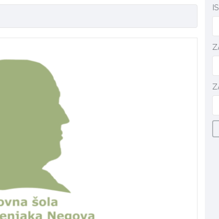
I
Z
Z