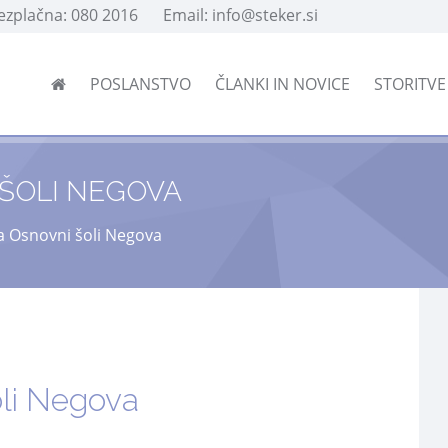
rezplačna: 080 2016
Email: info@steker.si
POSLANSTVO
ČLANKI IN NOVICE
STORITV
 ŠOLI NEGOVA
a Osnovni šoli Negova
oli Negova