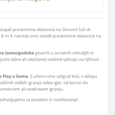
izvajali preventivne delavnice na Osnovni šoli dr.
 8. in 9. razreda smo izvedli preventivne delavnice na
ne (samo)podoba
govorili o socialnih omrežjih in
gosto lažne ali olepšane) vsebine vplivajo na njihovo
's Play a Game
. Z učenci smo odigrali kviz, v sklopu
zličnih vidikih igranja video iger, od koristi do
prekomernem ali nezdravem igranju.
zahvaljujemo za povabilo in sodelovanje!