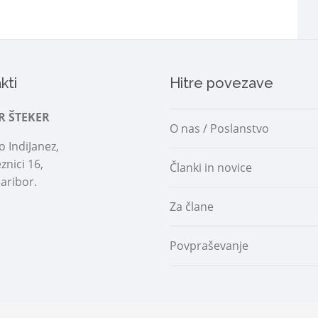
kti
Hitre povezave
R ŠTEKER
O nas / Poslanstvo
 IndiJanez,
znici 16,
Članki in novice
aribor.
Za člane
Povpraševanje