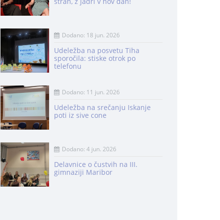
stran, z jadri v nov dan!
Dodano: 18 jun. 2026
Udeležba na posvetu Tiha
sporočila: stiske otrok po
telefonu
Dodano: 11 jun. 2026
Udeležba na srečanju Iskanje
poti iz sive cone
Dodano: 4 jun. 2026
Delavnice o čustvih na III.
gimnaziji Maribor