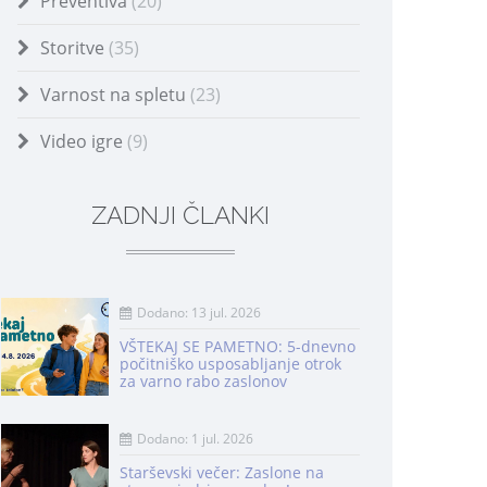
Preventiva
(20)
Storitve
(35)
Varnost na spletu
(23)
Video igre
(9)
ZADNJI ČLANKI
Dodano: 13 jul. 2026
VŠTEKAJ SE PAMETNO: 5-dnevno
počitniško usposabljanje otrok
za varno rabo zaslonov
Dodano: 1 jul. 2026
Starševski večer: Zaslone na