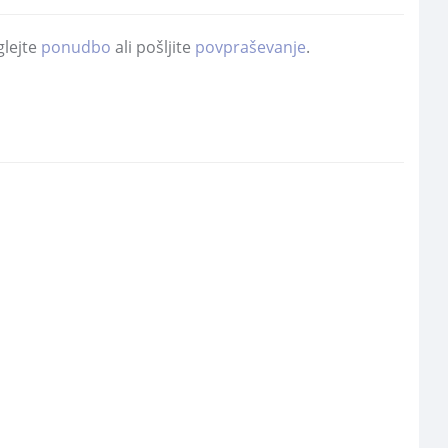
glejte
ponudbo
ali pošljite
povpraševanje
.