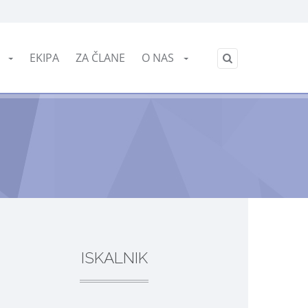
English
E
EKIPA
ZA ČLANE
O NAS
/
ISKALNIK