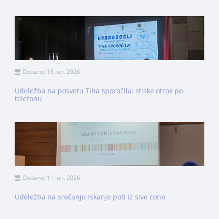
Dodano: 18 jun. 2026
Udeležba na posvetu Tiha sporočila: stiske otrok po
telefonu
Dodano: 11 jun. 2026
Udeležba na srečanju Iskanje poti iz sive cone