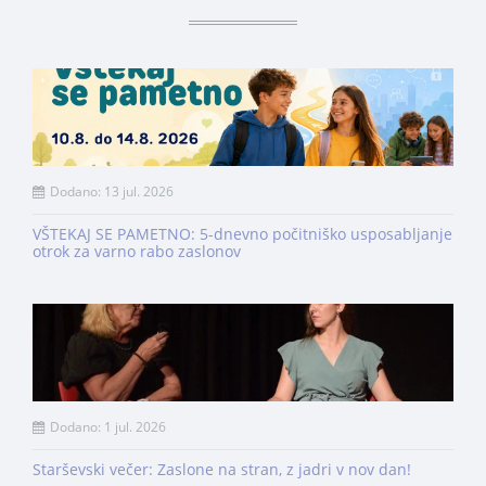
Dodano: 13 jul. 2026
VŠTEKAJ SE PAMETNO: 5-dnevno počitniško usposabljanje
otrok za varno rabo zaslonov
Dodano: 1 jul. 2026
Starševski večer: Zaslone na stran, z jadri v nov dan!