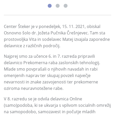
Center Šteker je v ponedeljek, 15. 11. 2021, obiskal
Osnovno šolo dr. Jožeta Pučnika Črešnjevec. Tam sta
prostovoljka Vita in sodelavec Matej izvajala zaporedne
delavnice z različnih področij.
Najprej smo za učence 6. in 7. razreda pripravili
delavnico Prekomerna raba zaslonskih tehnologij.
Mlade smo povprašali o njihovih navadah in rabi
omenjenih naprav ter skupaj povzeli največje
nevarnosti in znake zasvojenosti ter prekomerne
oziroma neuravnotežene rabe.
V 8. razredu se je odvila delavnica Online
(samo)podoba, ki se ukvarja s vplivom socialnih omrežij
na samopodobo, samozavest in počutje mladih