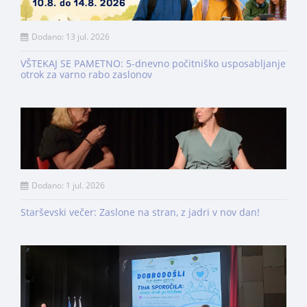
Dodano: 13 jul. 2026
VŠTEKAJ SE PAMETNO: 5-dnevno počitniško usposabljanje
otrok za varno rabo zaslonov
Dodano: 1 jul. 2026
Starševski večer: Zaslone na stran, z jadri v nov dan!