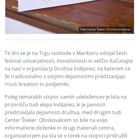
Foto: Center Šteker / Društvo IndiJanez
Te dni se je na Trgu svobode v Mariboru odvijal šesti
festival ustvarjalnosti, inovativnosti in veščin Računajte
na nas! v organizaciji Društva IndiJanez, na katerem se
že tradicionalno s svojimi dejavnostmi predstavljajo
mladi
kreativci in podjetniki.
Poleg tematskih stojnic samih udeležencev je bila na
prizorišču tudi ekipa IndiJanez, ki je javnosti
predstavljala dejavnosti društva, med drugim tudi
Center Šteker. Obiskovalcem so bile na voljo
informativne zloženke in drugi materiali centra,
organizatorjem pa sta se v torek na stojnici pridružili