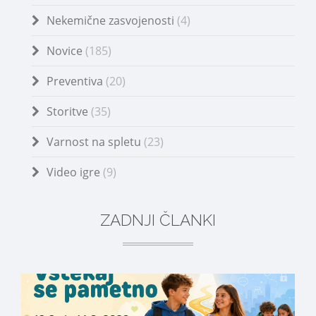
Nekemične zasvojenosti
(4)
Novice
(185)
Preventiva
(20)
Storitve
(35)
Varnost na spletu
(23)
Video igre
(9)
ZADNJI ČLANKI