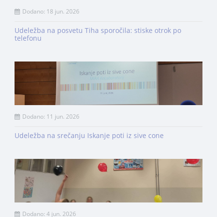
Dodano: 18 jun. 2026
Udeležba na posvetu Tiha sporočila: stiske otrok po
telefonu
Dodano: 11 jun. 2026
Udeležba na srečanju Iskanje poti iz sive cone
Dodano: 4 jun. 2026