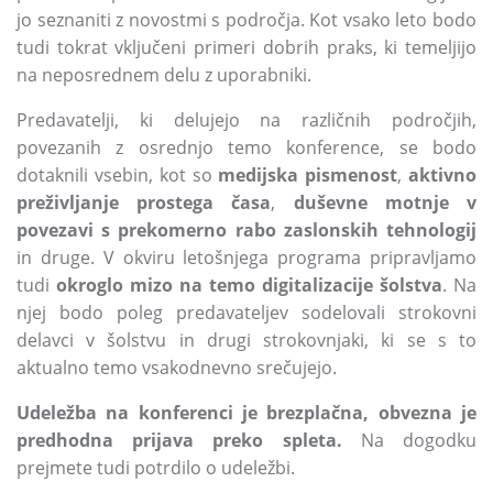
jo seznaniti z novostmi s področja. Kot vsako leto bodo
tudi tokrat vključeni primeri dobrih praks, ki temeljijo
na neposrednem delu z uporabniki.
Predavatelji, ki delujejo na različnih področjih,
povezanih z osrednjo temo konference, se bodo
dotaknili vsebin, kot so
medijska pismenost
,
aktivno
preživljanje prostega časa
,
duševne motnje v
povezavi s prekomerno rabo zaslonskih tehnologij
in druge. V okviru letošnjega programa pripravljamo
tudi
okroglo mizo na temo digitalizacije šolstva
. Na
njej bodo poleg predavateljev sodelovali strokovni
delavci v šolstvu in drugi strokovnjaki, ki se s to
aktualno temo vsakodnevno srečujejo.
Udeležba na konferenci je brezplačna, obvezna je
predhodna prijava preko spleta.
Na dogodku
prejmete tudi potrdilo o udeležbi.