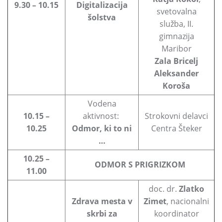
9.30 – 10.15
Digitalizacija
svetovalna
šolstva
služba, II.
gimnazija
Maribor
Zala Bricelj
Aleksander
Koroša
Vodena
10.15 –
aktivnost:
Strokovni delavci
10.25
Odmor, ki to ni
Centra Šteker
…
10.25 –
ODMOR S PRIGRIZKOM
11.00
doc. dr.
Zlatko
Zdrava mesta v
Zimet
, nacionalni
skrbi za
koordinator