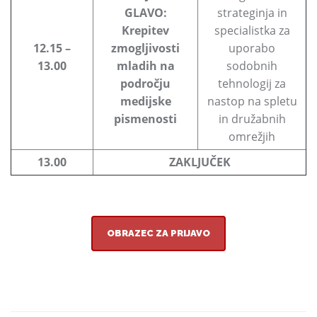
GLAVO:
strateginja in
Krepitev
specialistka za
12.15 –
zmogljivosti
uporabo
13.00
mladih na
sodobnih
področju
tehnologij za
medijske
nastop na spletu
pismenosti
in družabnih
omrežjih
13.00
ZAKLJUČEK
OBRAZEC ZA PRIJAVO