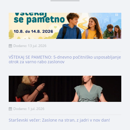
Dodano: 13 jul. 2026
VŠTEKAJ SE PAMETNO: 5-dnevno počitniško usposabljanje
otrok za varno rabo zaslonov
Dodano: 1 jul. 2026
Starševski večer: Zaslone na stran, z jadri v nov dan!