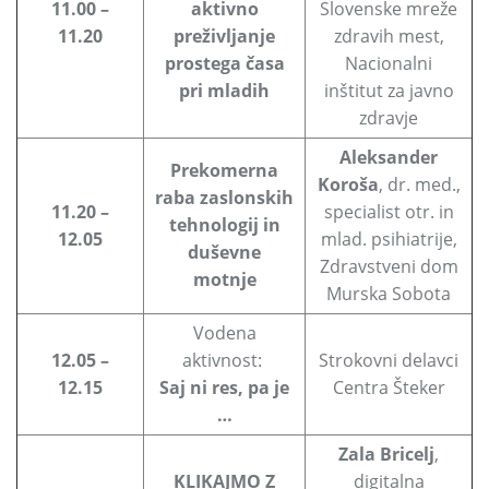
11.00 –
aktivno
Slovenske mreže
11.20
preživljanje
zdravih mest,
prostega časa
Nacionalni
pri mladih
inštitut za javno
zdravje
Aleksander
Prekomerna
Koroša
, dr. med.,
raba zaslonskih
11.20 –
specialist otr. in
tehnologij in
12.05
mlad. psihiatrije,
duševne
Zdravstveni dom
motnje
Murska Sobota
Vodena
12.05 –
aktivnost:
Strokovni delavci
12.15
Saj ni res, pa je
Centra Šteker
…
Zala Bricelj
,
KLIKAJMO Z
digitalna