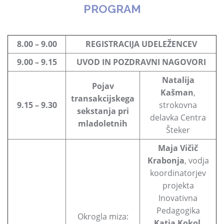
PROGRAM
8.00 – 9.00
REGISTRACIJA UDELEŽENCEV
9.00 – 9.15
UVOD IN POZDRAVNI NAGOVORI
Natalija
Pojav
Kašman
,
transakcijskega
9.15 – 9.30
strokovna
sekstanja pri
delavka Centra
mladoletnih
Šteker
Maja Vičič
Krabonja
, vodja
koordinatorjev
projekta
Inovativna
Pedagogika
Okrogla miza:
Katja Kokol
,