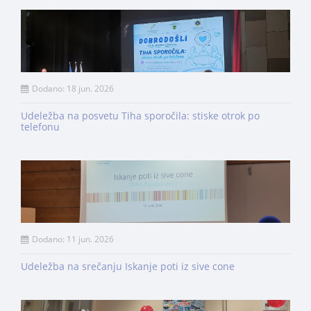
Dodano: 18 jun. 2026
Udeležba na posvetu Tiha sporočila: stiske otrok po
telefonu
Dodano: 11 jun. 2026
Udeležba na srečanju Iskanje poti iz sive cone