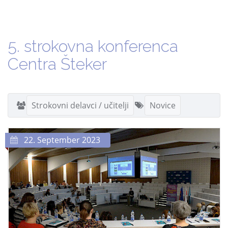
5. strokovna konferenca
Centra Šteker
Strokovni delavci / učitelji
Novice
22. September 2023