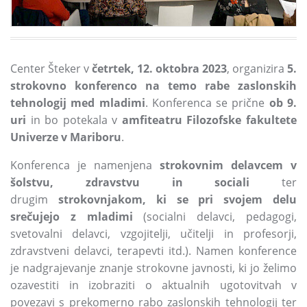
Center Šteker v
četrtek, 12. oktobra 2023
, organizira
5.
strokovno konferenco na temo rabe zaslonskih
tehnologij med mladimi
. Konferenca se prične
ob 9.
uri
in bo potekala v
amfiteatru Filozofske fakultete
Univerze v Mariboru
.
Konferenca je namenjena
strokovnim delavcem v
šolstvu, zdravstvu in sociali
ter
drugim
strokovnjakom, ki se pri svojem delu
srečujejo z mladimi
(socialni delavci, pedagogi,
svetovalni delavci, vzgojitelji, učitelji in profesorji,
zdravstveni delavci, terapevti itd.). Namen konference
je nadgrajevanje znanje strokovne javnosti, ki jo želimo
ozavestiti in izobraziti o aktualnih ugotovitvah v
povezavi s prekomerno rabo zaslonskih tehnologij ter